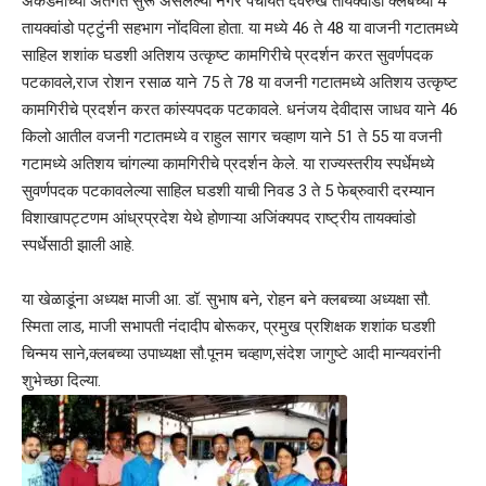
अकॅडमीच्या अंतर्गत सुरू असलेल्या नगर पंचायत देवरुख तायक्वांडो क्लबच्या 4
तायक्वांडो पट्टुंनी सहभाग नोंदविला होता. या मध्ये 46 ते 48 या वाजनी गटातमध्ये
साहिल शशांक घडशी अतिशय उत्कृष्ट कामगिरीचे प्रदर्शन करत सुवर्णपदक
पटकावले,राज रोशन रसाळ याने 75 ते 78 या वजनी गटातमध्ये अतिशय उत्कृष्ट
कामगिरीचे प्रदर्शन करत कांस्यपदक पटकावले. धनंजय देवीदास जाधव याने 46
किलो आतील वजनी गटातमध्ये व राहुल सागर चव्हाण याने 51 ते 55 या वजनी
गटामध्ये अतिशय चांगल्या कामगिरीचे प्रदर्शन केले. या राज्यस्तरीय स्पर्धेमध्ये
सुवर्णपदक पटकावलेल्या साहिल घडशी याची निवड 3 ते 5 फेब्रुवारी दरम्यान
विशाखापट्टणम आंध्रप्रदेश येथे होणाऱ्या अजिंक्यपद राष्ट्रीय तायक्वांडो
स्पर्धेसाठी झाली आहे.
या खेळाडूंना अध्यक्ष माजी आ. डॉ. सुभाष बने, रोहन बने क्लबच्या अध्यक्षा सौ.
स्मिता लाड, माजी सभापती नंदादीप बोरूकर, प्रमुख प्रशिक्षक शशांक घडशी
चिन्मय साने,क्लबच्या उपाध्यक्षा सौ.पूनम चव्हाण,संदेश जागुष्टे आदी मान्यवरांनी
शुभेच्छा दिल्या.