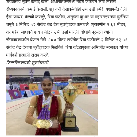
शर्यतीतही सुवर्ण कमाई केली. ॲथलेटिक्समध्ये महेश जाधवने लांब ऊडीत
रौप्यपदकाची कमाई केसली. श्रावणी देसावळेचीही उंच उडी रुपेरी यशापर्यंत गेली.
ईशा जाधव, वैष्णवी कस्तुरे, रिया पाटील, अनुष्का कुंभार या महाराष्ट्राच्या मुलींच्या
चमूने ३ मिनिट ५२ सेकंद वेळ देत सुवर्णुपदक कमावले. श्रावणीने १.६३ मीटर,
तर महेश जाधवने ७.११ मीटर उंची उडी मारली. दोघांचे प्रयत्न त्यांना
रौप्यपदकापर्यंत घेऊन गेले. ८०० मीटर शर्यतीत रिया पाटीलने २ मिनिट १२.५६
सेकंद वेळ देताना ब्रॉंझपदक मिळविले. रिया कोल्हापूरला अभिजीत म्हसकर यांच्या
मार्गदर्शनाखाली सराव करते.
जिम्नॅस्टिकमध्ये सुवर्णभरारी