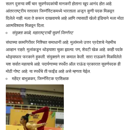
सलग दुसऱ्या वर्षी चार सुवर्णपदकांची मानकरी होताना खूप आनंद होत आहे.
आंतरराष्ट्रीय स्तरावर जिम्नॅस्टिकमध्ये भारताला अजून कुणी पदक मिळवून
दिलेले नाही. मला ते करून दाखवायचे आहे आणि त्यासाठी खेलो इंडियाने मला मोठा
आत्मविश्वास मिळवून दिला.
संयुक्ता काळे, महाराष्ट्राची सुवर्ण जिम्नॅस्ट
संघाच्या कामगिरीवर निश्चित समाधानी आहे. मुलांमध्ये उत्तर प्रदेशचे नेहमीच
आव्हान राहते. मुलांकडून थोड्याशा चुका झाल्या. पण, शेवटी खेळ आहे. काही पदके
थोड्याफार फरकाने हुकली. संयुक्ताने तर कमाल केली. सारा राऊळने मिळविलेले
यश सर्वात महत्वाचे आहे. पदार्पणाच्या स्पर्धेत ऑल राऊंड प्रकारात सुवर्णपदक ही
मोठी गोष्ट आहे. या स्पर्धेचे ती फाईंड आहे असे म्हणता येईल.
महेंद्र बाभुळकर, जिम्नॅस्टिक प्रशिक्षक