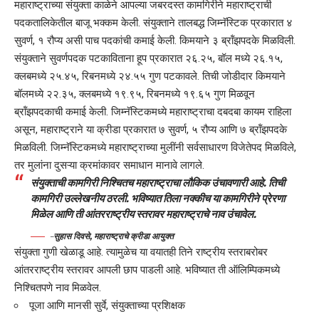
महाराष्ट्राच्या संयुक्ता काळेने आपल्या जबरदस्त कामगिरीने महाराष्ट्राची
पदकतालिकेतील बाजू भक्कम केली. संयुक्ताने तालबद्ध जिम्नॅस्टिक प्रकारात ४
सुवर्ण, १ रौप्य असी पाच पदकांची कमाई केली. किमयाने ३ ब्रॉंझपदके मिळविली.
संयुक्ताने सुवर्णपदक पटकाविताना हूप प्रकारात २६.२५, बॉल मध्ये २६.१५,
क्लबमध्ये २५.४५, रिबनमध्ये २४.५५ गुण पटकावले. तिची जोडीदार किमयाने
बॉलमध्ये २२.३५, क्लबमध्ये १९.९५, रिबनमध्ये १९.६५ गुण मिळवून
ब्रॉंझपदकाची कमाई केली. जिम्नॅस्टिकमध्ये महाराष्ट्राचा दबदबा कायम राहिला
असून, महाराष्ट्राने या क्रीडा प्रकारात ७ सुवर्ण, ५ रौप्य आणि ७ ब्रॉंझपदके
मिळविली. जिम्नॅस्टिकमध्ये महाराष्ट्राच्या मुलींनी सर्वसाधारण विजेतेपद मिळविले,
तर मुलांना दुसऱ्या क्रमांकावर समाधान मानावे लागले.
संयुक्ताची कामगिरी निश्चितच महाराष्ट्राचा लौकिक उंचावणारी आहे. तिची
कामगिरी उल्लेखनीय ठरली. भविष्यात तिला नक्कीच या कामगिरीने प्रेरणा
मिळेल आणि ती आंतरराष्ट्रीय स्तरावर महाराष्ट्राचे नाव उंचावेल.
–
सुहास दिवसे, महाराष्ट्राचे क्रीडा आयुक्त
संयुक्ता गुणी खेळाडू आहे. त्यामुळेच या वयातही तिने राष्ट्रीय स्तराबरोबर
आंतरराष्ट्रीय स्तरावर आपली छाप पाडली आहे. भविष्यात ती ऑलिम्पिकमध्ये
निश्चितपणे नाव मिळवेल.
पूजा आणि मानसी सुर्वे, संयुक्ताच्या प्रशिक्षक