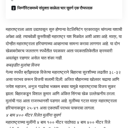
जिम्नॅस्टिकमध्ये संयुक्ता काळेला चार सुवर्ण एक रौप्यपदक
महाराष्ट्राला आता उद्यापासून सुरु होणाऱ्या वेटलिफ्टिंग प्रकारातून चांगल्या यशाची
अपेक्षा आहे. त्याचवेळी कुस्तीतही महाराष्ट्र यश मिळवेल अशी आशा आहे. मात्र, या
दोन्हीत महाराष्ट्राला हरियाणाच्या आव्हानाचा सामना करावा लागणार आहे. या दोन
खेळाबरोबरच जलतरण स्पर्धेतील पदकावर आता पदकतालिकेतील क्रमवारी
अवलंबून राहणार असेल यात शंका नाही.
कबड्डीत मुलांचा विजय
गेल्या स्पर्धेत ब्राँझपदक विजेत्या महाराष्ट्राने बिहारचा सुरशीच्या लढतीत ३८-३२
असा पराभव करून विजयी सलामी दिली. अजित चौहानच्या खोलवर चढाया आणि
जयेश महाजन, अनुज गाढवेचा भक्कम बचाव यामुळे महाराष्ट्राचा विजय सुकर
झाला. बिहारकडून विशाल कुमार आणि अंकित सिंगचा खेळ उल्लेखनीय ठरला.
मुलांची गाठ आता राजस्थानशी पडणार आहे. मुलींच्या गटात मात्र महाराष्ट्राला
हरियानाकडून २५-४१ असा एकतर्फी पराभव पत्करावा लागला.
४ बाय ४०० मीटर रिलेत मुलींना सुवर्ण
महाराष्ट्राच्या मुलींनी ४ बाय १०० मीटर पाठोपाठ ४ बाय ४०० मीटर रिले