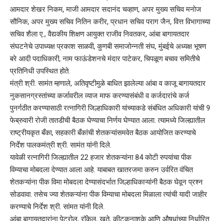
आमदार शेखर निकम, माजी आमदार सदानंद चव्हाण, अपर मुख्य सचिव मनोज
सौनिक, अपर मुख्य सचिव नितिन करीर, प्रधान सचिव पराग जैन, वित्त विभागाच्या
सचिव शैला ए., वैद्यकीय शिक्षण आयुक्त राजीव निवतकर, आंबा बागायतदार
संघटनेचे उपाध्यक्ष प्रकाश साळवी, कुणबी समाजोन्नती संघ, मुंबईचे अध्यक्ष भूषण
बरे आदी पदाधिकारी, नाम फाऊंडेशनचे मंदार पाटेकर, चिपळूण बचाव समितीचे
प्रतिनिधी उपस्थित होते.
मंत्री श्री. सामंत म्हणाले, अतिवृष्टीमुळे बाधित झालेल्या आंबा व काजू बागायतदार
नुकसानग्रस्तांच्या कर्जावरील व्याज माफ करण्यासंबंधी व कर्जदारांचे कर्ज
पुनर्गठीत करण्यासाठी रत्नागिरी जिल्हाधिकारी यांच्याकडे संबंधित अधिकारी यांची 9
फेब्रुवारी रोजी तातडीची बैठक घेण्याचा निर्णय घेण्यात आला. त्यामध्ये जिल्ह्यातील
राष्ट्रीयकृत बँका, सहकारी बँकांची शेतकऱ्यांसमवेत बैठक आयोजित करण्याचे
निर्देश पालकमंत्री श्री. सामंत यांनी दिले.
यावेळी रत्नागिरी जिल्ह्यातील 22 हजार शेतकऱ्यांना 84 कोटी रुपयांचा पीक
विम्याचा मोबदला देण्यात आला आहे. याबाबत खातरजमा करुन उर्वरित वंचित
शेतकऱ्यांना पीक विमा मोबदला देण्यासंदर्भात जिल्हाधिकाऱ्यांनी बैठक घेवून प्रश्न
सोडवावा. तसेच ज्या शेतकऱ्यांना पीक विम्याचा मोबदला मिळाला त्यांची यादी जाहीर
करण्याचे निर्देश श्री. सांमत यांनी दिले.
आंबा बागायतदारांना पेट्रोल, रॉकेल, खते, कीटकनाशके आणि औषधांच्या निर्धारित