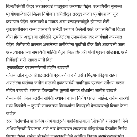
किमतीसंबंधी केंद्र सरकारकडे पाठपुरावा करण्यात येईल. रत्नागिरीत सुसज्ज
प्रयोगशाळेसाठी जिल्हा नियोजन समितीतून तरतूद करुन प्रयोगशाळा सुरु
करण्यात येईल. फळमाशी व माकड अशा वन्यप्राण्यांमुळे होणाऱ्या शेती
नुकसानीबाबत राज्य शासनाने समिती स्थापन केलेली आहे. त्या समितीचा जिल्हा
दौरा होणार असून या समितीने सूचविलेल्या उपाययोजनांवर कार्यवाही करण्यात
येईल. शेतीसाठी वापरात असलेल्या कृषीपंपांना चुकीची वीज बिले आकारली जात
असल्याबाबतच्या समस्येची माहिती घेवून जिल्हाधिकारी यांनी प्रश्न सोडवावा, असे
निर्देशही श्री. सामंत यांनी दिले.
कुळवहिवाट प्रकरणांसाठी मोहीम राबवावी
कोकणातील कुळवहिवाटदारांची प्रकरणे व दावे तसेच पिढ्यानपिढ्या राहत
असलेल्या घरांच्या जमीन मालकी हक्कासंबंधी गावनिहाय प्रत्यक्ष सर्वेक्षण करुन
मोहीम राबवावी. रायगड जिल्ह्यातील कुणबी समाज बांधवांना जातीचे दाखले
देण्यासंबंधी जिल्हास्तरीय समिती स्थापन करुन निर्णय घेतला जाईल. तसेच सारथी
मध्ये तिल्लोरी – कुणबी समाजाच्या विद्यार्थ्यांना शिष्यवृत्ती देण्याबाबतही विचार केला
जाईल.
रत्नागिरीमधील शासकीय अभियांत्रिकी महाविद्यालयाला ‘लोकनेते शामरावजी पेजे
अभियांत्रिकी विद्यालय’ असे नाव देण्याबाबत लवकरच मंत्रिमंडळ बैठकीत निर्णय
घेण्यात येईल. तसेच लोकनेते शामरावजी पेजे आर्थिक विकास महामंडळाअंतर्गत