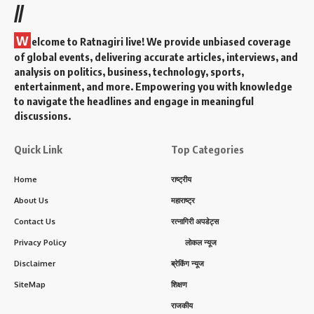
//
W
elcome to Ratnagiri live! We provide unbiased coverage
of global events, delivering accurate articles, interviews, and
analysis on politics, business, technology, sports,
entertainment, and more. Empowering you with knowledge
to navigate the headlines and engage in meaningful
discussions.
Quick Link
Top Categories
Home
राष्ट्रीय
About Us
महाराष्ट्र
Contact Us
रत्नागिरी अपडेट्स
Privacy Policy
लोकल न्यूज
Disclaimer
ब्रेकिंग न्यूज
SiteMap
शिक्षण
राजकीय