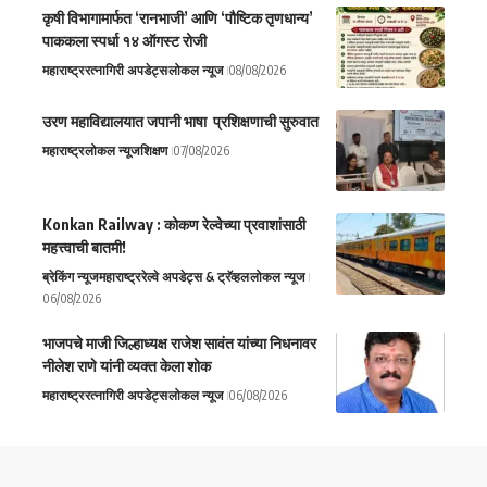
कृषी विभागामार्फत ‘रानभाजी’ आणि ‘पौष्टिक तृणधान्य’
पाककला स्पर्धा १४ ऑगस्ट रोजी
महाराष्ट्र
रत्नागिरी अपडेट्स
लोकल न्यूज
08/08/2026
उरण महाविद्यालयात जपानी भाषा प्रशिक्षणाची सुरुवात
महाराष्ट्र
लोकल न्यूज
शिक्षण
07/08/2026
Konkan Railway : कोकण रेल्वेच्या प्रवाशांसाठी
महत्त्वाची बातमी!
ब्रेकिंग न्यूज
महाराष्ट्र
रेल्वे अपडेट्स & ट्रॅव्हल
लोकल न्यूज
06/08/2026
भाजपचे माजी जिल्हाध्यक्ष राजेश सावंत यांच्या निधनावर
नीलेश राणे यांनी व्यक्त केला शोक
महाराष्ट्र
रत्नागिरी अपडेट्स
लोकल न्यूज
06/08/2026