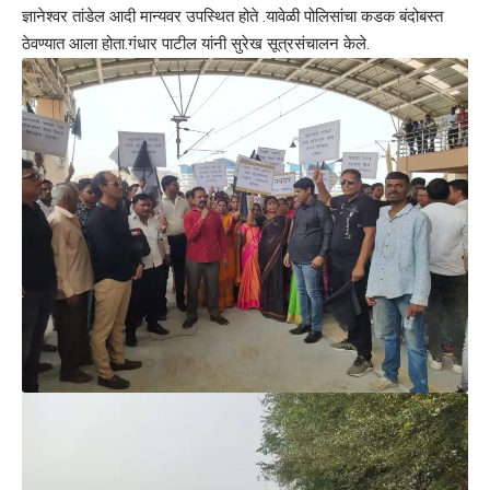
ज्ञानेश्वर तांडेल आदी मान्यवर उपस्थित होते .यावेळी पोलिसांचा कडक बंदोबस्त
ठेवण्यात आला होता.गंधार पाटील यांनी सुरेख सूत्रसंचालन केले.