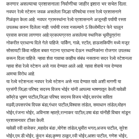
करणार ‌असल्याचा प्रशासनाला निर्वाणीचा जाहीर इशारा भर सभेत दिला.
नवघर रेल्वे स्टेशन जवळ असलेला जिल्हा परिषदेचा रस्ता रेल्वे प्रशासनाने
गिळंकृत केला आहे. नवघर ग्रामस्थांना रेल्वे प्रशासनाने अजूनही पर्यायी रस्ता
उपलब्ध करुन दिलेला नाही. पर्यायी रस्ता नसल्याने 5 किलोमीटर फेरे घालून
प्रवास करावा लागणार आहे.प्रकल्पग्रस्त असलेल्या स्थानिक भूमीपुत्रांना
नोकरीत प्राधान्य दिले गेले पाहिजे. पार्किंग, गाळे, स्टॉल, हाऊसकिपींग मध्ये मजूर
सोसायटी किंवा महिला बचत गटाना प्राधान्य देऊन स्थानिकांना रोजगार उपलब्ध
करून दिला पाहिजे. न्हावा शेवा गावाचा काहीच संबंध नसताना सदर रेल्वे स्टेशनला
न्हावा शेवा रेल्वे स्टेशन असे नाव देण्यात आले आहे. न्हावा शेवाचे नाव देण्यास
आमचा विरोध आहे.
या रेल्वे स्टेशनला नवघर रेल्वे स्टेशन असे नाव देण्यात यावे अशी मागणी या
प्रसंगी जिल्हा परिषद सदस्य विजय भोईर यांनी आपल्या भाषणातून केली.यावेळी
कॉम्रेड भूषण पाटील,जिल्हा परिषद सदस्य विजय भोईर,सरपंच सविता
मढवी,उपसरपंच दिपक बंडा,गंधार पाटील,विश्वास तांडेल, समाधान तांडेल,मोहन
भोईर,रंजना भोईर, अविनाश म्हात्रे,रत्नाकर पाटील,उषा बंडा यांनीही विचार मांडून
प्रशासनावर टीका केली.
यावेळी रवी वाजेकर ,महादेव बंडा ,योगेश तांडेल,भूमीत भगत,अजय पाटील, सुरेश
भोईर,एम.डी.भोईर, कुंदन बंडा,कृष्णा ठाकूर,रवी भोईर,आशा पाटील, गणेश भोईर,