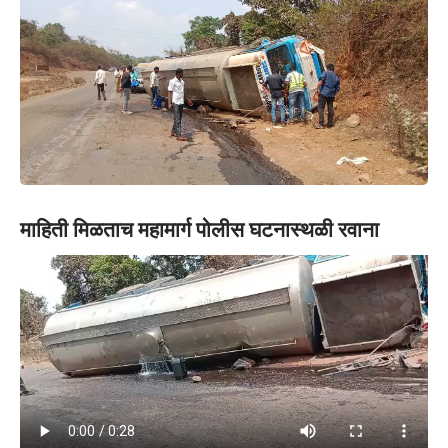
माहिती मिळताच महामार्ग पोलीस घटनास्थळी रवाना