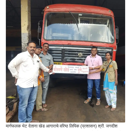
मार्गफलक भेट देताना खेड आगाराचे वरिष्ठ लिपिक (प्रशासन) श्री. जगदीश