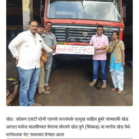
खेड : कोकण एसटी प्रेमी ग्रुपचे जनसंपर्क प्रमुख साहिल हुंबरे यांच्यातर्फे खेड
आगारा मार्फत चालविण्यात येणाऱ्या चोरवणे खेड पुणे (चिंचवड) या मार्गास खेड येथे
मार्गफलक भेट स्वरूपात देण्यात आला.