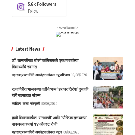
5.6k
Followers
Follow
- Advertisement -
Latest News
डॉ. तानाजीराव चोरगे कॉलेजमध्ये प्रथम वर्षाच्या
विद्यार्थ्यांचे स्वागत
महाराष्ट्र
रत्नागिरी अपडेट्स
लोकल न्यूज
शिक्षण
10/08/2026
रत्नागिरीत भाजपच्या वतीने भव्य ‘हर घर तिरंगा’ दुचाकी
रॅली उत्साहात संपन्न
साहित्य-कला-संस्कृती
10/08/2026
कृषी विभागामार्फत ‘रानभाजी’ आणि ‘पौष्टिक तृणधान्य’
पाककला स्पर्धा १४ ऑगस्ट रोजी
महाराष्ट्र
रत्नागिरी अपडेट्स
लोकल न्यूज
08/08/2026