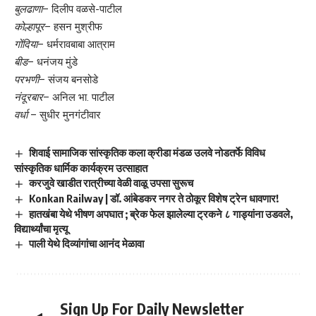
बुलढाणा
– दिलीप वळसे-पाटील
कोल्हापूर
– हसन मुश्रीफ
गोंदिया
– धर्मरावबाबा आत्राम
बीड
– धनंजय मुंडे
परभणी
– संजय बनसोडे
नंदूरबार
– अनिल भा. पाटील
वर्धा
– सुधीर मुनगंटीवार
शिवाई सामाजिक सांस्कृतिक कला क्रीडा मंडळ उलवे नोडतर्फे विविध
सांस्कृतिक धार्मिक कार्यक्रम उत्साहात
करजुवे खाडीत रात्रीच्या वेळी वाळू उपसा सुरूच
Konkan Railway | डॉ. आंबेडकर नगर ते ठोकूर विशेष ट्रेन धावणार!
हातखंबा येथे भीषण अपघात ; ब्रेक फेल झालेल्या ट्रकने ८ गाड्यांना उडवले,
विद्यार्थ्यांचा मृत्यू
पाली येथे दिव्यांगांचा आनंद मेळावा
Sign Up For Daily Newsletter