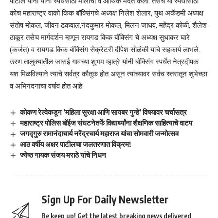
पाटील यांनी यांनी स्पर्धेसाठी मोलाची व आर्थिक मदत केली. तसेच या स्पर्धासाठी
कोच महाराष्ट्र वाको किक बॉक्सिंगचे अध्यक्ष निलेश शेलार, युथ अकॅडमी अध्यक्ष
संतोष मोकल, जीवन ढकवाल,नंदकुमार मोकल, मिलन जाधव, महेंद्र कोळी, शैलेश
ठाकूर तसेच मार्गदर्शन म्हणून रायगड किक बॉक्सिंग चे अध्यक्ष सुधाकर घारे
(कर्जत) व रायगड किक बॉक्सिंग सेक्रेटरी दीपेश सोळंकी याचे सहकार्य लाभले.
उरण तालुक्यातील जासई गावच्या शुभम म्हात्रे यांनी बॉक्सिंग स्पर्धेत नेत्रदीपक
यश मिळविल्याने त्याचे सर्वत्र कौतुक होत असून त्यांच्यावर सर्वच स्तरातून शुभेच्छा
व अभिनंदनाचा वर्षाव होत आहे.
कोकण रेल्वेकडून ‘महिला सुरक्षा आणि सायबर गुन्हे’ विषयावर चर्चासत्र
महाराष्ट्र पोलिस बॉईज संघटनेतर्फे विद्यार्थ्यांना शैक्षणिक साहित्याचे वाटप
जगद्गुरु रामानंदाचार्य नरेंद्रचार्य महाराज यांचा सोमवारी जन्मोत्सव
आठ वर्षीय अक्षर पाटीलचा जलतरणात विक्रम!
ज्येष्ठ गायक संजय मराठे यांचे निधन
Sign Up For Daily Newsletter
Be keep up! Get the latest breaking news delivered