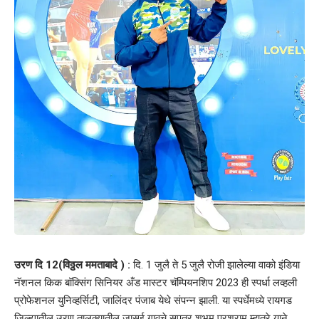
उरण दि 12(विठ्ठल ममताबादे ) :
दि. 1 जुलै ते 5 जुलै रोजी झालेल्या वाको इंडिया
नॅशनल किक बॉक्सिंग सिनियर अँड मास्टर चॅम्पियनशिप 2023 ही स्पर्धा लव्हली
प्रोफेशनल युनिव्हर्सिटी, जालिंदर पंजाब येथे संपन्न झाली. या स्पर्धेमध्ये रायगड
जिल्ह्यातील उरण तालुक्यातील जासई गावचे सुपुत्र शुभम परशुराम म्हात्रे याने