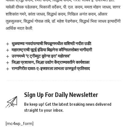
यावेळी श्रद्धा कदम, रमेश कदम, सिद्धार्थ कदम, नरेश जाधव इ. उपस्थित होते.
यावेळी दीपक पडेलकर, भिकाजी वर्देकर, पी. एल. कदम, ममता मोहन जाधव, सागर
शशिकांत गमरे, कांता जाधव, सिद्धार्थ कदम, निखिल अनंत कदम, ओंकार
तुळसुलकर, सिद्धार्थ गोपाळ तांबे, डॉ. महेश पेडणेकर, सिद्धार्थ भिवा जाधव इत्यादींनी
आर्थिक मदत केली.
धुळ्याच्या नवदांपत्याची चिपळूणमधील वाशिष्ठी नदीत उडी!
महाराष्ट्राची यूएई इंडिया बिझनेस कौन्सिलसोबत भागीदारी
उरणमध्ये ‘ए ट्रीब्युट वूमेन्स इरा’ महोत्सव’
जिल्हा प्रशासन, जिल्हा उद्योग केंद्राच्यावतीने कार्यशाळा
रत्नागिरीत दावत-ए-इफ्तारला लाभला उत्स्फूर्त प्रतिसाद
Sign Up For Daily Newsletter
Be keep up! Get the latest breaking news delivered
straight to your inbox.
[mc4wp_form]