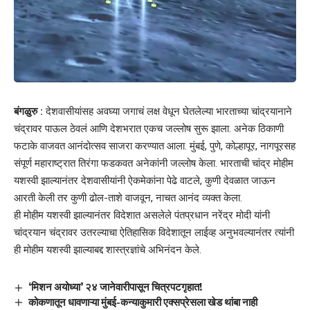
बंगळुरु :
देशवासीयांसह अवघ्या जगाचं लक्ष वेधून घेतलेल्या भारताच्या चांद्रयानाने
चंद्रावर पाऊल ठेवलं आणि देशभरात एकच जल्लोष सुरू झाला. अनेक ठिकाणी
फटाके वाजवत आनंदोत्सव साजरा करण्यात आला. मुंबई, पुणे, कोल्हापूर, नागपूरसह
संपूर्ण महाराष्ट्रात तिरंगा फडकवत अनेकांनी जल्लोष केला. भारताची चांद्र मोहीम
यशस्वी झाल्यानंतर देशवासीयांनी ऐकमेकांना पेढे वाटले, कुणी देवळात जाऊन
आरती केली तर कुणी ढोल-ताशे वाजवून, नाचत आनंद व्यक्त केला.
ही मोहीम यशस्वी झाल्यानंतर विदेशात असलेले पंतप्रधान नरेंद्र मोदी यांनी
चांद्रयान चंद्रावर उतरल्याचा ऐतिहासिक विदेशातून लाईव्ह अनुभवल्यानंतर त्यांनी
ही मोहीम यशस्वी झाल्याबद्द शास्त्रज्ञांचे अभिनंदन केले.
‘मिशन अयोध्या’ २४ जानेवारीपासून चित्रपटगृहात!
कोकणातून धावणाऱ्या मुंबई-कन्याकुमारी एक्सप्रेसला खेड थांबा नाही