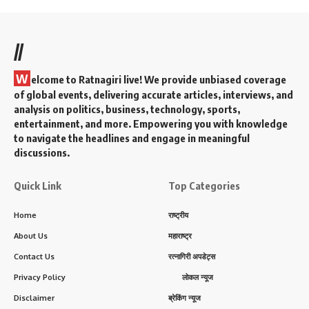
//
W
elcome to Ratnagiri live! We provide unbiased coverage
of global events, delivering accurate articles, interviews, and
analysis on politics, business, technology, sports,
entertainment, and more. Empowering you with knowledge
to navigate the headlines and engage in meaningful
discussions.
Quick Link
Top Categories
Home
राष्ट्रीय
About Us
महाराष्ट्र
Contact Us
रत्नागिरी अपडेट्स
Privacy Policy
लोकल न्यूज
Disclaimer
ब्रेकिंग न्यूज