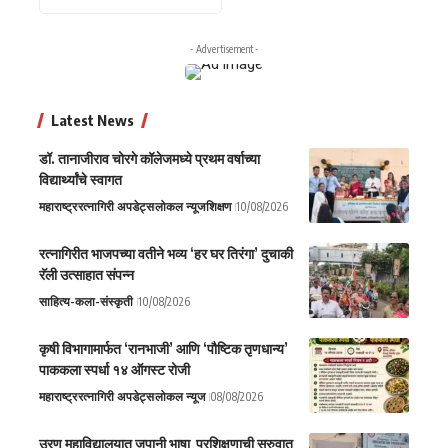
- Advertisement -
Latest News
डॉ. तानाजीराव चोरगे कॉलेजमध्ये प्रथम वर्षाच्या
विद्यार्थ्यांचे स्वागत
महाराष्ट्र
रत्नागिरी अपडेट्स
लोकल न्यूज
शिक्षण
10/08/2026
रत्नागिरीत भाजपच्या वतीने भव्य ‘हर घर तिरंगा’ दुचाकी
रॅली उत्साहात संपन्न
साहित्य-कला-संस्कृती
10/08/2026
कृषी विभागामार्फत ‘रानभाजी’ आणि ‘पौष्टिक तृणधान्य’
पाककला स्पर्धा १४ ऑगस्ट रोजी
महाराष्ट्र
रत्नागिरी अपडेट्स
लोकल न्यूज
08/08/2026
उरण महाविद्यालयात जपानी भाषा प्रशिक्षणाची सुरुवात