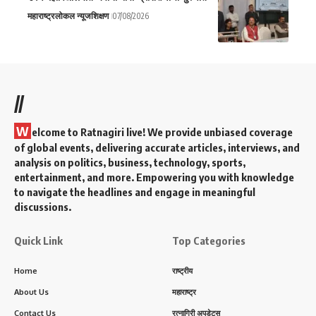
महाराष्ट्र
लोकल न्यूज
शिक्षण
07/08/2026
//
W
elcome to Ratnagiri live! We provide unbiased coverage
of global events, delivering accurate articles, interviews, and
analysis on politics, business, technology, sports,
entertainment, and more. Empowering you with knowledge
to navigate the headlines and engage in meaningful
discussions.
Quick Link
Top Categories
Home
राष्ट्रीय
About Us
महाराष्ट्र
Contact Us
रत्नागिरी अपडेट्स