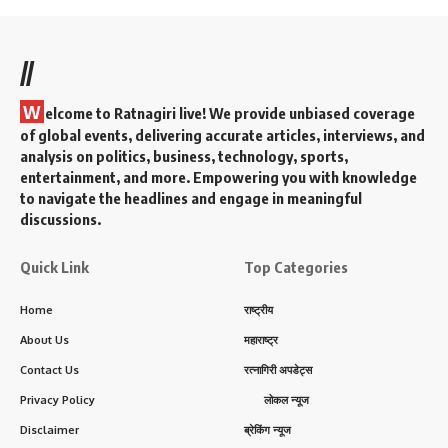
//
W
elcome to Ratnagiri live! We provide unbiased coverage
of global events, delivering accurate articles, interviews, and
analysis on politics, business, technology, sports,
entertainment, and more. Empowering you with knowledge
to navigate the headlines and engage in meaningful
discussions.
Quick Link
Top Categories
Home
राष्ट्रीय
About Us
महाराष्ट्र
Contact Us
रत्नागिरी अपडेट्स
Privacy Policy
लोकल न्यूज
Disclaimer
ब्रेकिंग न्यूज