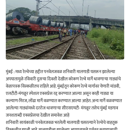
मुंबई : मध्य रेल्वेच्या हद्दीत पनवेलजवळ शनिवारी मालगाडी घसरून झालेल्या
अपघातामुळे रविवारी दुसऱ्या दिवशी देखील कोकण रेल्वे मार्गे धावणाऱ्या गाड्यांचे
वेळापत्रक विस्कळीतच राहिले आहे. मुंबईतून कोकण रेल्वे मार्गावर येणारी मांडवी,
एलटीटी-मंगळूर स्पेशल एक्सप्रेस रद्द करण्यात आल्या असून काही गाड्या या
कल्याण-मिरज, लोंढा मार्गे वळण्यात करण्यात आल्या आहेत. अन्य मार्गे वळवण्यात
आलेल्या गाड्यांमध्ये दररोज धावणाऱ्या सीएसएमटी- मंगळूर तसेच मुंबई मडगाव
जनशताब्दी एक्सप्रेसचा देखील समावेश आहे
शनिवारी सायंकाळी पनवेलजवळ भरलेली मालगाडी घसरल्याने रेल्वेचे वाहतूक
विस्कळीत झाली आहे. मालगाडीला झालेल्या अपघातामुळे पूर्ववत करण्यासाठी