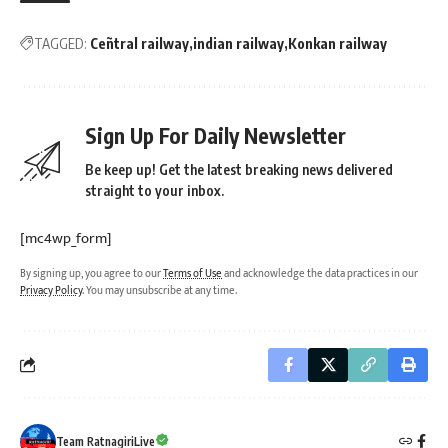
TAGGED:
Ceñtral railway
indian railway
Konkan railway
Sign Up For Daily Newsletter
Be keep up! Get the latest breaking news delivered
straight to your inbox.
[mc4wp_form]
By signing up, you agree to our
Terms of Use
and acknowledge the data practices in our
Privacy Policy
. You may unsubscribe at any time.
Team RatnagiriLive