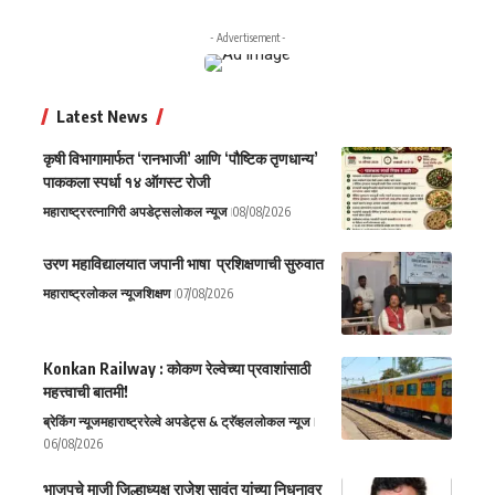
- Advertisement -
Latest News
कृषी विभागामार्फत ‘रानभाजी’ आणि ‘पौष्टिक तृणधान्य’
पाककला स्पर्धा १४ ऑगस्ट रोजी
महाराष्ट्र
रत्नागिरी अपडेट्स
लोकल न्यूज
08/08/2026
उरण महाविद्यालयात जपानी भाषा प्रशिक्षणाची सुरुवात
महाराष्ट्र
लोकल न्यूज
शिक्षण
07/08/2026
Konkan Railway : कोकण रेल्वेच्या प्रवाशांसाठी
महत्त्वाची बातमी!
ब्रेकिंग न्यूज
महाराष्ट्र
रेल्वे अपडेट्स & ट्रॅव्हल
लोकल न्यूज
06/08/2026
भाजपचे माजी जिल्हाध्यक्ष राजेश सावंत यांच्या निधनावर