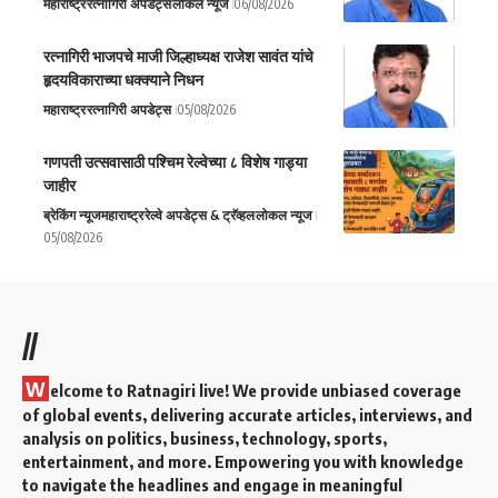
महाराष्ट्र
रत्नागिरी अपडेट्स
लोकल न्यूज
06/08/2026
रत्नागिरी भाजपचे माजी जिल्हाध्यक्ष राजेश सावंत यांचे
हृदयविकाराच्या धक्क्याने निधन
महाराष्ट्र
रत्नागिरी अपडेट्स
05/08/2026
गणपती उत्सवासाठी पश्चिम रेल्वेच्या ८ विशेष गाड्या
जाहीर
ब्रेकिंग न्यूज
महाराष्ट्र
रेल्वे अपडेट्स & ट्रॅव्हल
लोकल न्यूज
05/08/2026
//
W
elcome to Ratnagiri live! We provide unbiased coverage
of global events, delivering accurate articles, interviews, and
analysis on politics, business, technology, sports,
entertainment, and more. Empowering you with knowledge
to navigate the headlines and engage in meaningful