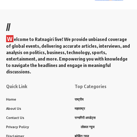
//
W
elcome to Ratnagiri live! We provide unbiased coverage
of global events, delivering accurate articles, interviews, and
analysis on politics, business, technology, sports,
entertainment, and more. Empowering you with knowledge
to navigate the headlines and engage in meaningful
discussions.
Quick Link
Top Categories
Home
राष्ट्रीय
About Us
महाराष्ट्र
Contact Us
रत्नागिरी अपडेट्स
Privacy Policy
लोकल न्यूज
Disclaimer
ब्रेकिंग न्यूज