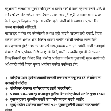
बहुआयामी व्यक्तीमत्व गुरुदेव रविंद्रनाथ टागोर यांचे हे शिल्प प्रेरणा देणारे आहे, ते
सदैव प्रेरणा देत राहील, असे विचार पालक न्यायमूर्ती श्री. जामदार यांनी व्यक्त
केले. प्रमुख जिल्हा व सत्र न्यायाधीश श्री. जोशी यांनी स्वागत व प्रास्ताविक
करुन पार्श्वभूमी सांगितली.
महाराष्ट्र व गोवा बार कौन्सीलचे अध्यक्ष श्री. घाटगे, सदस्य श्री. देसाई, जिल्हा
वकील संघाचे अध्यक्ष ॲड. दिलीप धारिया यांनीही यावेळी मनोगत व्यक्त केले.
कार्यक्रमाला मुंबई उच्च न्यायालयाचे महाप्रबंधक आर. एन .जोशी, माजी न्यायमूर्ती
पी.आर. बोरा, प्रबंधक निरिक्षक ए. डी. बिले, माजी न्यायाधीश एम.डी. केसरकर,
जिल्हाधिकारी एम. देवेंदर सिंह, पोलीस अधीक्षक धनंजय कुलकर्णी, मुख्य कार्यकारी
अधिकारी कीर्ती किरण पुजार आदीसंह वकील उपस्थित होते.
काँग्रेस पक्ष व प्रदेशाध्यक्षांची बदनामी करणाऱ्या नागपूरच्या बंटी शेळके यांना
कारवाईची नोटीस
संगमेश्वर-देवरुख मार्गावर तयार झाली ‘चंद्रविवरं’!
धक्कादायक… सावत्र बापाकडून मुलीचा विनयभंग; पोक्सो अंतर्गत गुन्हा दाखल
युवा पत्रकार मुझम्मील काझी यांना ‘कोकण रत्न पदवी’ जाहीर
मुंबई भेटीवर आलेल्या काश्मीरच्या १२५ युवक युवतींनी साधला राज्यपालांशी
संवाद