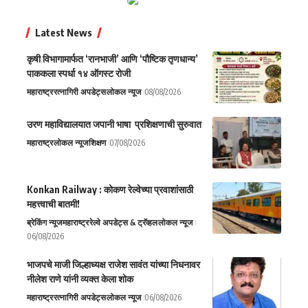
Latest News
कृषी विभागामार्फत ‘रानभाजी’ आणि ‘पौष्टिक तृणधान्य’
पाककला स्पर्धा १४ ऑगस्ट रोजी
महाराष्ट्र
रत्नागिरी अपडेट्स
लोकल न्यूज
08/08/2026
उरण महाविद्यालयात जपानी भाषा प्रशिक्षणाची सुरुवात
महाराष्ट्र
लोकल न्यूज
शिक्षण
07/08/2026
Konkan Railway : कोकण रेल्वेच्या प्रवाशांसाठी
महत्त्वाची बातमी!
ब्रेकिंग न्यूज
महाराष्ट्र
रेल्वे अपडेट्स & ट्रॅव्हल
लोकल न्यूज
06/08/2026
भाजपचे माजी जिल्हाध्यक्ष राजेश सावंत यांच्या निधनावर
नीलेश राणे यांनी व्यक्त केला शोक
महाराष्ट्र
रत्नागिरी अपडेट्स
लोकल न्यूज
06/08/2026