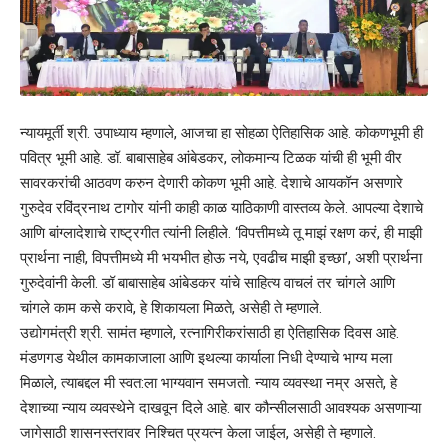
न्यायमूर्ती श्री. उपाध्याय म्हणाले, आजचा हा सोहळा ऐतिहासिक आहे. कोकणभूमी ही
पवित्र भूमी आहे. डॉ. बाबासाहेब आंबेडकर, लोकमान्य टिळक यांची ही भूमी वीर
सावरकरांची आठवण करुन देणारी कोकण भूमी आहे. देशाचे आयकॉन असणारे
गुरुदेव रविंद्रनाथ टागोर यांनी काही काळ याठिकाणी वास्तव्य केले. आपल्या देशाचे
आणि बांग्लादेशाचे राष्ट्रगीत त्यांनी लिहीले. ‘विपत्तीमध्ये तू माझं रक्षण करं, ही माझी
प्रार्थना नाही, विपत्तीमध्ये मी भयभीत होऊ नये, एवढीच माझी इच्छा’, अशी प्रार्थना
गुरुदेवांनी केली. डॉ बाबासाहेब आंबेडकर यांचे साहित्य वाचलं तर चांगले आणि
चांगले काम कसे करावे, हे शिकायला मिळते, असेही ते म्हणाले.
उद्योगमंत्री श्री. सामंत म्हणाले, रत्नागिरीकरांसाठी हा ऐतिहासिक दिवस आहे.
मंडणगड येथील कामकाजाला आणि इथल्या कार्याला निधी देण्याचे भाग्य मला
मिळाले, त्याबद्दल मी स्वत:ला भाग्यवान समजतो. न्याय व्यवस्था नम्र असते, हे
देशाच्या न्याय व्यवस्थेने दाखवून दिले आहे. बार कौन्सीलसाठी आवश्यक असणाऱ्या
जागेसाठी शासनस्तरावर निश्चित प्रयत्न केला जाईल, असेही ते म्हणाले.