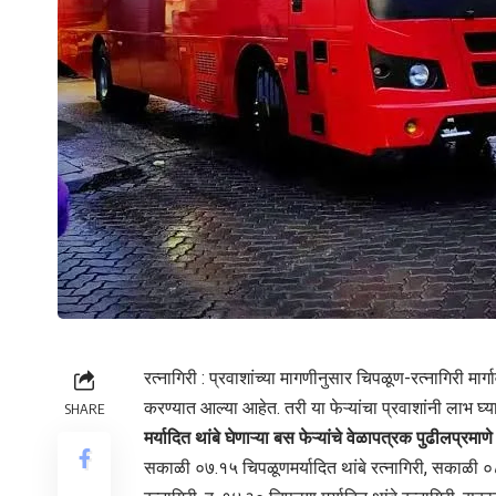
रत्नागिरी : प्रवाशांच्या मागणीनुसार चिपळूण-रत्नागिरी मा
करण्यात आल्या आहेत. तरी या फेऱ्यांचा प्रवाशांनी लाभ 
SHARE
मर्यादित थांबे घेणाऱ्या बस फेऱ्यांचे वेळापत्रक पुढीलप्रमाण
सकाळी ०७.१५ चिपळूणमर्यादित थांबे रत्नागिरी, सकाळी ०८.०