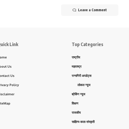
Leave a Comment
uick Link
Top Categories
ome
राष्ट्रीय
bout Us
महाराष्ट्र
ontact Us
रत्नागिरी अपडेट्स
rivacy Policy
लोकल न्यूज
isclaimer
ब्रेकिंग न्यूज
iteMap
शिक्षण
राजकीय
साहित्य-कला-संस्कृती