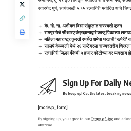
रत्नागिरी, दु. १४.३० चिपळूण मर्यादित थांबे रत्नागिरी,
स्वारगेट पुणे, सायंकाळी ५.१५ रत्नागिरी मर्यादित थांबे चि
कै. गो. ना. अक्षीकर विद्या संकुलात सरस्वती पूजन
रामपूर येथे सीआरए तंत्रज्ञानाद्वारे काजू पिकाच्या लागवड
महिला महाराष्ट्र कुस्ती स्पर्धेत अमेघा घरतची ‘रूपेरी’ 
सालपे केळवली येथे २६ सप्टेंबरला राज्यस्तरीय चिखल ना
रत्नागिरी जिल्हा बँकेची ५ हजार कोटींच्या वर व्यवसाय झे
Sign Up For Daily N
Be keep up! Get the latest breaking news 
[mc4wp_form]
By signing up, you agree to our
Terms of Use
and ackno
any time.