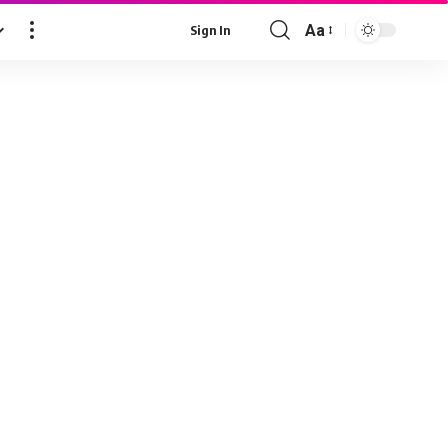
Aa
Sign In
Font
Resizer