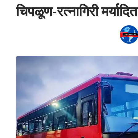
चिपळूण-रत्नागिरी मर्यादित 