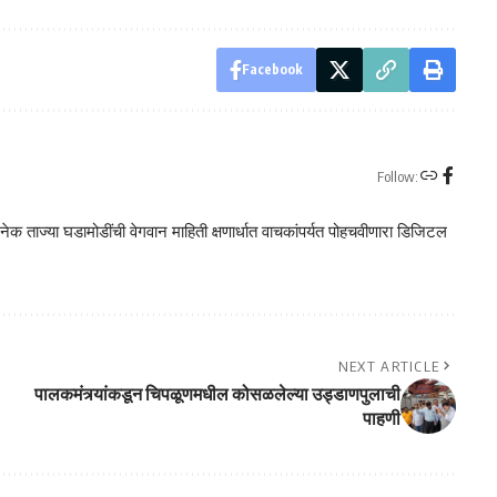
Facebook
Follow:
क ताज्या घडामोडींची वेगवान माहिती क्षणार्धात वाचकांपर्यत पोहचवीणारा डिजिटल
NEXT ARTICLE
पालकमंत्र्यांकडून चिपळूणमधील कोसळलेल्या उड्डाणपुलाची
पाहणी