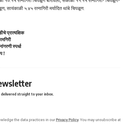
 सकाळी १०.१५ रत्नागिरी चिपळूण बोरीवली, सकाळी ११.१५ रत्नागिरी- चिपळूण-
पळूण, सायंकाळी ५.४५ रत्नागिरी मर्यादित थांबे चिपळूण.
ीचे प्रात्यक्षिक
कामगिरी
ंगरणी स्पर्धा
प !
ewsletter
delivered straight to your inbox.
wledge the data practices in our
Privacy Policy
. You may unsubscribe at