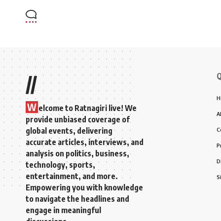
Q
//
H
W
elcome to Ratnagiri live! We
A
provide unbiased coverage of
global events, delivering
C
accurate articles, interviews, and
P
analysis on politics, business,
D
technology, sports,
entertainment, and more.
S
Empowering you with knowledge
to navigate the headlines and
engage in meaningful