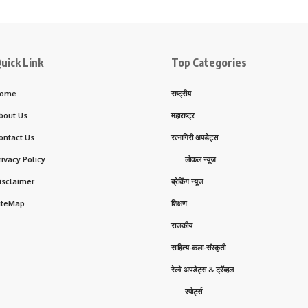
uick Link
Top Categories
ome
राष्ट्रीय
bout Us
महाराष्ट्र
ontact Us
रत्नागिरी अपडेट्स
rivacy Policy
लोकल न्यूज
isclaimer
ब्रेकिंग न्यूज
iteMap
शिक्षण
राजकीय
साहित्य-कला-संस्कृती
रेल्वे अपडेट्स & ट्रॅव्हल
स्पोर्ट्स