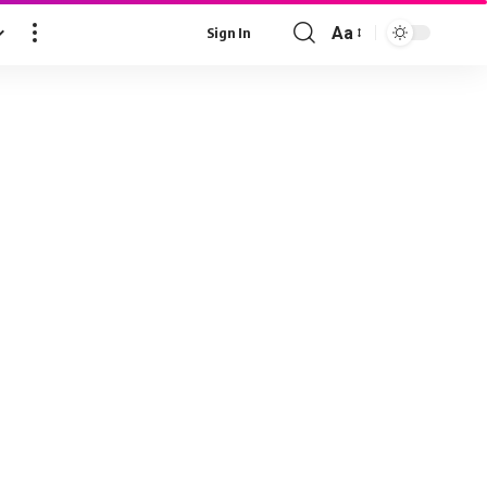
Aa
Sign In
Font
Resizer