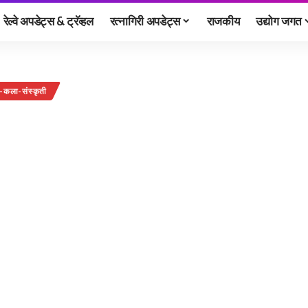
रेल्वे अपडेट्स & ट्रॅव्हल
रत्नागिरी अपडेट्स
राजकीय
उद्योग जगत
य-कला-संस्कृती