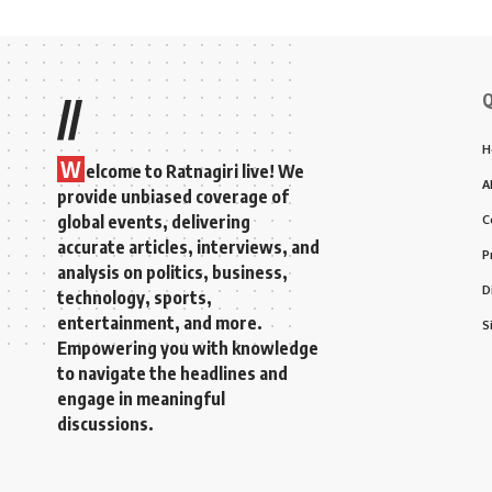
Q
//
H
W
elcome to Ratnagiri live! We
A
provide unbiased coverage of
global events, delivering
C
accurate articles, interviews, and
P
analysis on politics, business,
D
technology, sports,
entertainment, and more.
S
Empowering you with knowledge
to navigate the headlines and
engage in meaningful
discussions.