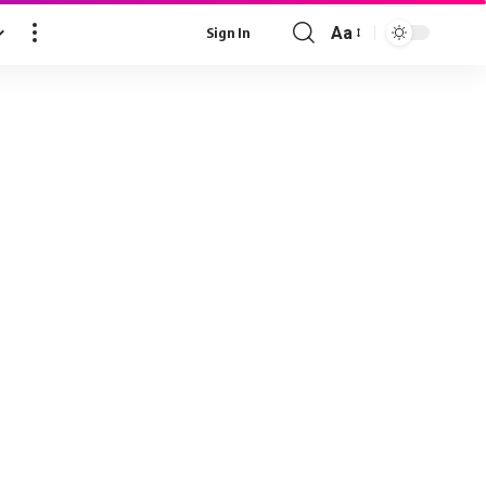
Aa
Sign In
Font
Resizer