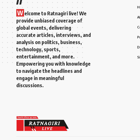
H
W
elcome to Ratnagiri live! We
A
provide unbiased coverage of
global events, delivering
C
accurate articles, interviews, and
P
analysis on politics, business,
D
technology, sports,
entertainment, and more.
S
Empowering you with knowledge
to navigate the headlines and
engage in meaningful
discussions.