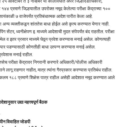
रात २५ ऑक्टोबर ते ३ नोव्हेंबर या कालावधीत अपर जिल्हादंडाधिकारी,
१४४ प्रमाणे जिल्हयातील उपरोक्त नमूद केलेल्या परीक्षा केंद्राच्या १००
ायंकाळी ७ वाजेपर्यंत प्रतिबंधात्मक आदेश पारीत केला आहे.
थवा अन्य व्यक्तीकडून शांततेस बाधा होईल असे कृत्य करण्यात येणार नाही.
सेंटर, ध्वनीक्षेपण इ. माध्यमे आदेशाची मुदत संपेपर्यंत बंद राहतील. परीक्षा
-मेल व इतर प्रसार माध्यमे घेवून प्रवेश करण्यास मनाई असेल. कोणत्याही
्ये पार पडण्यासाठी कोणतीही बाधा उत्पन्न करण्यास मनाई असेल.
प्रवेशास मनाई राहील.
ी तसेच परीक्षा केंद्रावर निगरानी करणारे अधिकारी/पोलीस अधिकारी
ुषंगाने लागू राहणार नाहीत, मात्र त्यांना गैरप्रकार करण्यास प्रतिबंध राहील.
कलम १८८ प्रमाणे शिक्षेस पात्र राहील असेही आदेशात नमूद करण्यात आले
देशानुसार उद्या महत्त्वपूर्ण बैठक
ड
ीन विवाहित जोडपी