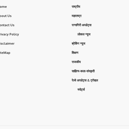
ome
राष्ट्रीय
bout Us
महाराष्ट्र
ontact Us
रत्नागिरी अपडेट्स
rivacy Policy
लोकल न्यूज
isclaimer
ब्रेकिंग न्यूज
iteMap
शिक्षण
राजकीय
साहित्य-कला-संस्कृती
रेल्वे अपडेट्स & ट्रॅव्हल
स्पोर्ट्स