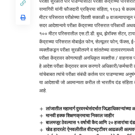
परीक्षा सुरळीत पार पाडण्यासाठी परीक्षा केंद्राच्या परिस
रत्नागिरी यांनी फौजदारी प्रक्रिया संहिता, १९७३ चे कलम 
मीटर परिसरात परीक्षेच्या दिवशी सकाळी ७ वाजल्यापासून स
सदर आदेशान्वये परीक्षा केंद्राच्या परिसरात परिक्षार्थी अ
१०० मीटर परिसरातील एस.टी.डी. बुथ, झेरॉक्स सेंटर, टायपिंग 
केंद्राच्या परिसरात मोबाईल फोन, सेल्यूलर फोन, फॅक्स, ई
व्यक्तीकडून परीक्षा सुरळीतपणे व शांततेच्या वातावरणामध
परीक्षा केंद्रावर कोणत्याही अनधिकृत व्यक्तीस / वाहनास 
हे आदेश परीक्षा केंद्रावर काम करणारे अधिकारी/कर्मचार
यांचेबाबत त्यांचे परीक्षा संबंधी कर्तव्य पार पाडण्याच्या अन
या आदेशाची जो अवमान्यता करील तो भारतीय दंड संहिता 
आहे.
लांजातील महामार्ग दुरवस्थेसंदर्भात जिल्हाधिकाऱ्यांच्या आ
मानवी हक्क शिक्षणक्रमाचा निकाल जाहीर
बालमजूर ठेवल्यास १ वर्षाची कैद आणि २० हजारांचा दं
खेड हादरले! ऐनवलीतील वीटभट्टीवर आढळली अल्पवय