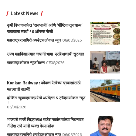
Latest News
कृषी विभागामार्फत ‘रानभाजी’ आणि ‘पौष्टिक तृणधान्य’
पाककला स्पर्धा १४ ऑगस्ट रोजी
महाराष्ट्र
रत्नागिरी अपडेट्स
लोकल न्यूज
08/08/2026
उरण महाविद्यालयात जपानी भाषा प्रशिक्षणाची सुरुवात
महाराष्ट्र
लोकल न्यूज
शिक्षण
07/08/2026
Konkan Railway : कोकण रेल्वेच्या प्रवाशांसाठी
महत्त्वाची बातमी!
ब्रेकिंग न्यूज
महाराष्ट्र
रेल्वे अपडेट्स & ट्रॅव्हल
लोकल न्यूज
06/08/2026
भाजपचे माजी जिल्हाध्यक्ष राजेश सावंत यांच्या निधनावर
नीलेश राणे यांनी व्यक्त केला शोक
महाराष्ट्र
रत्नागिरी अपडेट्स
लोकल न्यूज
06/08/2026