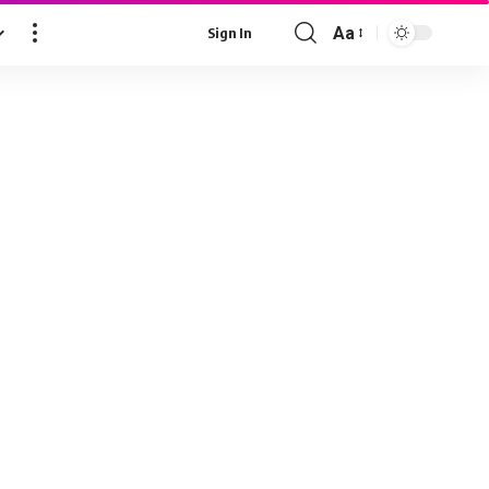
Aa
Sign In
Font
Resizer