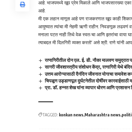
आहे. भाजपमध्ये खूप प्रेम मिळाले आणि भाजपसारख्या एका 
आहे.
मी एक लहान माणूस आहे पण राजकरणात खूप काही शिकायल
आयुष्यात त्यांचा मी नेहमी ऋणी राहीन. निवडणूक लढवणं
मनाला पटत नाही तिथे वेळ स्वतःचा आणि इतरांचा वाया
त्याबद्दल मी दिलगिरी व्यक्त करतो’ असे श्री. राणे यांनी आ
रत्नागिरीतील दोन एल. ई. डी. नौका मालवण समुद्रात 
सागरी जीवशास्त्रीय संशोधन केंद्र, रत्नागिरी येथे बंद
उत्तम आरोग्यासाठी दैनंदिन जीवनात योगाचा समावेश कर
चिपळूण उड्डाणपूल दुर्घटनेतील दोषींवर कारवाईसाठी म
प्रा. डॉ. हन्नत शेख यांना व्यापार धोरण आणि प्रशासन
TAGGED:
konkan news
Maharashtra news
polit