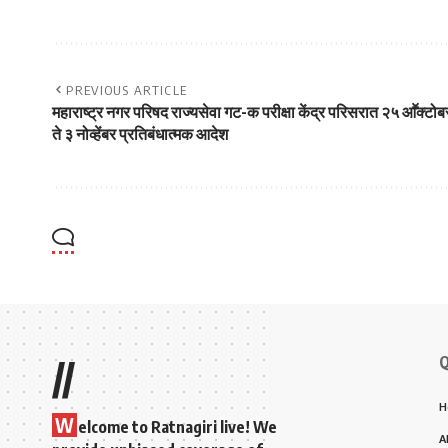
PREVIOUS ARTICLE
महाराष्ट्र नगर परिषद राज्यसेवा गट-क परीक्षा केंद्र परिसरात २५ आॕक्टोब
ते ३ नोव्हेंबर प्रतिबंधात्मक आदेश
Q
//
H
W
elcome to Ratnagiri live! We
A