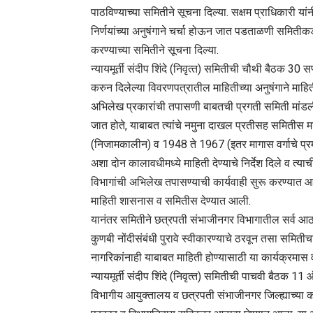
पाठविण्‍याच्‍या समितीने सूचना दिल्‍या. सक्षम प्राधिकारी 
निर्णयांच्‍या अनुषंगाने चर्चा होऊन जात पडताळणी समितीक
करण्‍याच्‍या समितीने सूचना दिल्‍या.
न्‍यायमूर्ती संदीप शिंदे (निवृत्‍त) समितीची चौथी बैठक 30 सप्
करुन दिलेल्‍या विवरणपत्रातील माहितीच्‍या अनुषंगाने माहिती सा
अभिलेख प्रकारांची तपासणी बाबतची प्रगती समिती मांडली. ह
जात होते, याबाबत त्‍यांचे नमुना दाखल प्रतीसह समितीस माह
(निजामकालीन) व 1948 ते 1967 (इतर मागास वर्गाचे प्र
अशा दोन कालावधीमध्‍ये माहिती देण्‍याचे निर्देश दिले व त्‍याच
विभागांची अभिलेख तपासण्‍याची कार्यवाही सुरू करण्‍यात आ
माहिती शासनास व समितीस देण्‍यात आली.
यानंतर समितीने छत्रपती संभाजीनगर विभागातील सर्व आठ जिल्‍
कुणबी नोंदीसंबंधी पुरावे स्वीकारण्‍याचे ठरवून तसा समितीचा
नागरिकांनाही याबाबत माहिती होण्‍यासाठी या कार्यक्रमास वर्
न्‍यायमूर्ती संदीप शिंदे (निवृत्‍त) समितीची पाचवी बैठक
विभागीय आयुक्‍तालय व छत्रपती संभाजीनगर जिल्‍ह्याच्‍या 