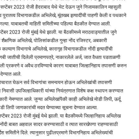
14 सप्टेंबर 2023 रोजी हैदराबाद येथे भेट देऊन जुने निजामकालिन महसुली
ुरातत्‍व विभागाकडील अभिलेखे, मूंतखब इत्‍यादींची पाहणी केली व पथकाने
णल्‍या. याबाबतची माहिती समितीच्‍या पहिल्‍या बैठकीत देण्‍यात आली.
सप्टेंबर 2023 रोजी मुंबई येथे झाली. या बैठकीमध्‍ये मराठवाड्यातील जुने
ीचे शैक्षणिक अभिलेखे, पोलिसांकडील गुन्‍हा नोंद रजिस्‍टर, अबकारी
ल्‍याण विभागाचे अभिलेखे, कारागृह विभागाकडील नोंदी इत्‍यादींची
कुणबी जातीची दिलेली प्रमाणपत्रे, नाकारलेले अर्ज, जात वैधता पडताळणी
ली प्रकरणे व अवैध ठरविण्‍याचे कारण याबाबत जिल्‍हानिहाय तपासणी करुन
देण्‍यात आले.
श विचारात घेऊन सर्व विभागांचा समन्‍वयन होऊन अभिलेखांची तपासणी
मध्‍ये निवासी उपजिल्‍हाधिकारी यांच्या नियंत्रणात विशेष कक्ष स्‍थापन करण्‍यात
कारी नेमण्‍यात आले. जुन्‍या अभिलेखांपैकी काही अभिलेखे मोडी लिपी, ऊर्दू
 लिपी जाणकारांची मदत घेण्‍याच्‍या सूचना देण्‍यात आल्‍या.
 सप्टेंबर 2023 रोजी मुंबई येथे झाली. या बैठकीमध्‍ये जिल्‍हानिहाय अभिलेख
ोंदी बाबत अहवाल सादर करण्‍यासाठी व त्‍यात सारखेपणा राहण्‍यासाठी
देश समितीने दिले. त्‍यानुसार पुढीलप्रमाणे विभागनिहाय अभिलेख्‍यांची