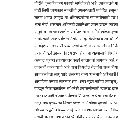
नोंदींचे प्रमाणिकरण फारशी भाषेतीलही आहे. त्‍याबाबतचे भा
मोडी लिपी जाणकार व्‍यक्‍तींची उपलब्‍धताही मर्यादित असून 
लागत आहेत. त्‍यामुळे या अभिलेख्‍यांच्‍या तपासणीसाठी वेळ ल
अशा नोंदी असलेले अभिलेखे व्यवस्थित जतन करुन त्‍याच्‍या
यामुळे मराठा समाजातील संबंधितांना या अभिलेखांच्‍या प्
नागरिकांनी आतापर्यंत समितीस सादर केलेल्‍या व आगामी दौरा
कायदेशीर आधाराशी पडताळणी करणे व त्‍यावर उचित निर्णय
तपासणी पूर्ण झाल्‍यानंतर प्राप्‍त होणाऱ्या अहवालाचे विश्‍
अहवाल प्राप्‍त झाल्‍यानंतर काही कालावधी लागणार आहे. 
तपासणी करावयाची आहे. सद्यःस्थितीत तेलगंणा राज्‍य विध
आचारसंहिता लागू आहे. तेलगंणा राज्‍य शासनाचे अधिकारी नि
आयोजित करावा लागणार आहे. अपर मुख्य सचिव (महसूल), महा
पाठवून निजामकालिन अभिलेखे तपासणीसाठी उपलब्ध करुन द
मराठवाड्यातील आतापर्यंतच्या 7 जिल्ह्यात घेतलेल्या बैठ
अनुषंगिक पुराव्यांचा विचार करता समितीच्या कुणबी-मराठा,
चांगल्या पद्धतीने मिळत आहे. याबाबत शासनाच्या ज्या विवि
कुणबी-मराठा अशा प्रकारचे नोंदी तपासण्याचे काम करत आह