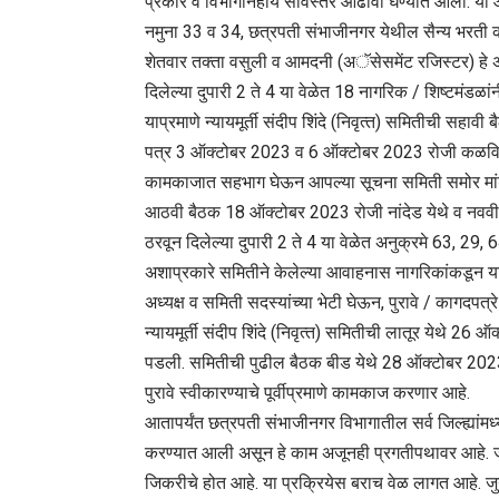
प्रकार व विभागनिहाय सविस्‍तर आढावा घेण्‍यात आला. या 
नमुना 33 व 34, छत्रपती संभाजीनगर येथील सैन्‍य भरती का
शेतवार तक्‍ता वसुली व आमदनी (अॅसेसमेंट रजिस्‍टर) हे अभि
दिलेल्‍या दुपारी 2 ते 4 या वेळेत 18 नागरिक / शिष्‍टमंडळा
याप्रमाणे न्‍यायमूर्ती संदीप शिंदे (निवृत्‍त) समितीची
पत्र 3 ऑक्टोबर 2023 व 6 ऑक्टोबर 2023 रोजी कळविल्‍यानुस
कामकाजात सहभाग घेऊन आपल्‍या सूचना समिती समोर मांडल
आठवी बैठक 18 ऑक्टोबर 2023 रोजी नांदेड येथे व नववी
ठरवून दिलेल्‍या दुपारी 2 ते 4 या वेळेत अनुक्रमे 63, 29,
अशाप्रकारे समितीने केलेल्‍या आवाहनास नागरिकांकडून या क
अध्‍यक्ष व समिती सदस्‍यांच्‍या भेटी घेऊन, पुरावे / कागदपत्रे
न्‍यायमूर्ती संदीप शिंदे (निवृत्‍त) समितीची लातूर येथे
पडली. समितीची पुढील बैठक बीड येथे 28 ऑक्टोबर 2023 रो
पुरावे स्वीकारण्‍याचे पूर्वीप्रमाणे कामकाज करणार आहे.
आतापर्यंत छत्रपती संभाजीनगर विभागातील सर्व जिल्ह्यांमध्
करण्‍यात आली असून हे काम अजूनही प्रगतीपथावर आहे. जुने 
जिकरीचे होत आहे. या प्रक्रियेस बराच वेळ लागत आहे. जुन्