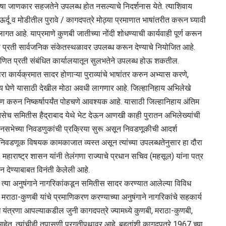
षा जाणकार सहजतेने उपलब्‍ध होत नसल्‍याचे निदर्शनास येते. त्‍याशिवाय
ऊर्दू व मोडीतील पुरावे / कागदपत्रे मोठ्या प्रमाणात भाषांतरीत करून घ्‍यावी
ागत आहे. याप्रमाणे कुणबी जातीच्‍या नोंदी शोधण्‍याची कार्यवाही पूर्ण करून
 प्रती सार्वजनिक संकेतस्‍थळावर उपलब्‍ध करून देण्‍याचे नियोजित आहे.
रमाणित प्रती संबंधित कार्यालयातून सुलभतेने उपलब्‍ध होऊ शकतील.
 कार्यक्रमात सादर होणाऱ्या पुराव्‍यांचे भाषांतर करुन अभ्‍यास करणे,
 घेणे यासाठी देखील मोठा अवधी लागणार आहे. जिल्‍हानिहाय अभिलेखे
लेषण करुन निष्‍कर्षापर्यंत पोहचणे आवश्‍यक आहे. यासाठी जिल्‍हानिहाय अंतिम
तसेच समितीस हैद्राबाद येथे भेट देऊन आणखी काही पुरातन अभिलेख्‍यांची
ानसभेच्‍या निवडणुकांची प्रक्रिया सुरू असून निवडणूकीची आदर्श
वडणूक विषयक कामकाजात व्‍यस्‍त असून त्‍यांच्‍या उपलब्‍धतेनुसार हा दौरा
राष्ट्र शासन यांनी तेलंगणा राज्याचे प्रधान सचिव (महसूल) यांना पत्र
ेण्याबाबत विनंती केलेली आहे.
का त्या अनुषंगाने नागरिकांकडून समितीस सादर करण्यात आलेल्या विविध
 मराठा-कुणबी यांचे प्रमाणिकरण करण्याच्या अनुषंगाने नागरिकांचे सहकार्य
ध यंत्रणा आपल्याकडील जुनी कागदपत्रे ज्यामध्ये कुणबी, मराठा-कुणबी,
ेत, त्यांचीही तपासणी प्रगतीपथावर आहे. बहुतांशी कागदपत्रे 1967 च्या