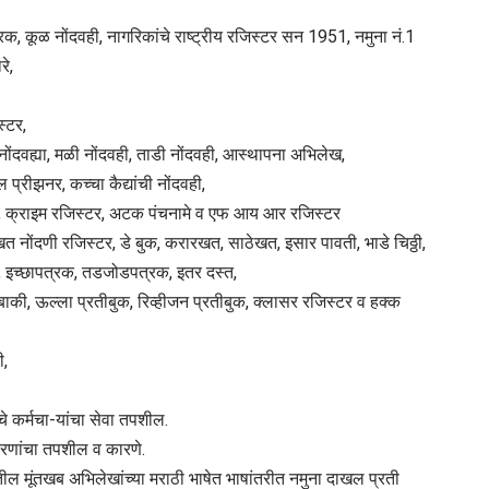
 कूळ नोंदवही, नागरिकांचे राष्‍ट्रीय रजिस्‍टर सन 1951, नमुना नं.1
रे,
्‍टर,
ी नोंदवह्या, मळी नोंदवही, ताडी नोंदवही, आस्‍थापना अभिलेख,
्रीझनर, कच्‍चा कैद्यांची नोंदवही,
2, क्राइम रजिस्‍टर, अटक पंचनामे व एफ आय आर रजिस्‍टर
खत नोंदणी रजिस्‍टर, डे बुक, करारखत, साठेखत, इसार पावती, भाडे चिठ्ठी,
, इच्‍छापत्रक, तडजोडपत्रक, इतर दस्‍त,
की, ऊल्‍ला प्रतीबुक, रिव्हीजन प्रतीबुक, क्‍लासर रजिस्‍टर व हक्‍क
ी,
े कर्मचा-यांचा सेवा तपशील.
रणांचा तपशील व कारणे.
ेतील मूंतखब अभिलेखांच्‍या मराठी भाषेत भाषांतरीत नमुना दाखल प्रती