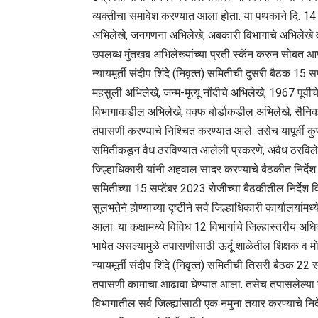
व्‍यक्‍तींचा समावेश करण्‍यात आला होता. या पथकाने दि. 
अभिलेखे, जनगणना अभिलेखे, अबकारी विभागाचे अभिलेखे व प
उपलब्‍ध मुंतखब अभिलेख्‍यांच्‍या प्रती स्‍कॅन करुन सोबत आ
न्‍यायमूर्ती संदीप शिंदे (निवृत्‍त) समितीची दुसरी बैठक 15 
महसुली अभिलेखे, जन्‍म-मृत्‍यू नोंदीचे अभिलेखे, 1967 पूर्व
विभागाकडील अभिलेखे, वक्‍फ बोर्डाकडील अभिलेखे, सैनिक क
तपासणी करण्‍याचे निश्चित करण्‍यात आले. तसेच यापूर्वी 
समितीकडून वैध ठरविण्‍यात आलेली प्रकरणे, अवैध ठरविले
जिल्हाधिकारी यांनी अहवाल सादर करण्‍याचे बैठकीत निर्देश 
समितीच्‍या 15 सप्टेंबर 2023 रोजीच्‍या बैठकीतील निर्दे
सुलभतेने होण्‍याच्‍या दृष्‍टीने सर्व जिल्हाधिकारी कार्यालयां
आला. या कक्षामध्‍ये विविध 12 विभागांचे जिल्‍हास्‍तरीय अधि
भाषेत असल्‍यामुळे तपासणीसाठी ऊर्दू शाळेतील शिक्षक व मोडी
न्‍यायमूर्ती संदीप शिंदे (निवृत्‍त) समितीची तिसरी बैठक 22
तपासणी कामाचा आढावा घेण्‍यात आला. तसेच तपासलेल्‍या न
विभागातील सर्व जिल्ह्यांसाठी एक नमुना तयार करण्‍याचे निर्