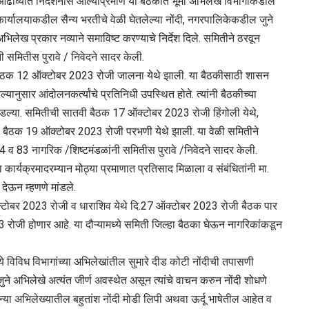
आढाव्‍यात निदर्शनास आल्‍याप्रमाणे या बैठकीत भूमी अभिलेख विभागाकडील
र्यालयाकडील सैन्‍य भरतीचे वेळी घेतलेल्‍या नोंदी, नगरपालिकेकडील जुने
लेख प्रकार नव्‍याने समाविष्ट करण्‍याचे निर्देश दिले. समितीने ठरवून
ंनी समितीस पुरावे / निवेदने सादर केली.
 सहावी बैठक 12 ऑक्टोबर 2023 रोजी जालना येथे झाली. या बैठकीसाठी शासन
ार आंदोलनकर्त्‍यांचे प्रतिनिधी उपस्थित होते. त्‍यांनी बैठकीच्‍या
्‍या. समितीची सातवी बैठक 17 ऑक्टोबर 2023 रोजी हिंगोली येथे,
 बैठक 19 ऑक्टोबर 2023 रोजी परभणी येथे झाली. या वेळी समितीने
 64 व 83 नागरिक /शिष्‍टमंडळांनी समितीस पुरावे /निवेदने सादर केली.
ार्यक्रमादरम्‍यान मोठ्या प्रमाणात प्रतिसाद मिळाला व संबंधितांनी मा.
 देऊन म्‍हणणे मांडले.
 26 ऑक्टोबर 2023 रोजी व धाराशिव येथे दि.27 ऑक्टोबर 2023 रोजी बैठक पार
जी होणार आहे. या दौऱ्यामध्‍ये समिती जिल्‍हा बैठका घेऊन नागरिकांकडून
‍ये विविध विभागांच्‍या अभिलेखांतील सुमारे दीड कोटी नोंदीची तपासणी
अभिलेखे अत्‍यंत जीर्ण अवस्‍थेत असून त्‍यांचे वाचन करुन नोंदी शोधणे
‍या अभिलेख्‍यातील बहुतांश नोंदी मोडी लिपी अथवा ऊर्दू भाषेतील आहेत व