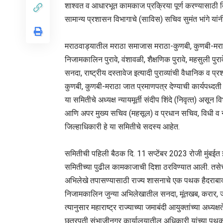
शाश्वत व आधारभूत कामकाज प्रक्रिया पूर्ण करण्यासाठी द
सामान्य प्रशासन विभागाचे (साविस) सचिव सुमंत भांगे यांन
मराठवाड्यातील मराठा समाजास मराठा-कुणबी, कुणबी-मराठा 
निजामकालिन पुरावे, वंशावळी, शैक्षणिक पुरावे, महसुली प
सनदा, राष्ट्रीय दस्तावेज इत्यादी पुराव्यांची वैधानिक व
कुणबी, कुणबी-मराठा जात प्रमाणपत्र देण्याची कार्यपध्दत
या समितीचे अध्‍यक्ष न्‍यायमूर्ती संदीप शिंदे (निवृत्‍त) 
आणि अपर मुख्‍य सचिव (महसूल) व प्रधान सचिव, विधी व न्‍य
जिल्‍हाधिकारी हे या समितीचे सदस्‍य आहेत.
समितीची पहिली बैठक दि. 11 सप्टेंबर 2023 रोजी मुंबईत झाल
समितीच्‍या पुढील कामकाजाची दिशा ठरविण्‍यात आली. तसेच 
अभिलेखे तपासण्‍यासाठी राज्‍य शासनाचे एक पथक हैदराबा
निजामकालिन जुन्‍या अभिलेखातील सनदा, मूंतखब, करार, जनगण
त्‍यानुसार महाराष्‍ट्र राज्‍याच्‍या जमाबंदी आयुक्‍तांच्‍या अध
छत्रपती संभाजीनगर कार्यालयातील अधिकारी यांच्‍या पथकाने 