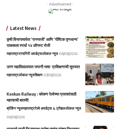
- Advertisement -
Latest News
कृषी विभागामार्फत ‘रानभाजी’ आणि ‘पौष्टिक तृणधान्य’
पाककला स्पर्धा १४ ऑगस्ट रोजी
महाराष्ट्र
रत्नागिरी अपडेट्स
लोकल न्यूज
08/08/2026
उरण महाविद्यालयात जपानी भाषा प्रशिक्षणाची सुरुवात
महाराष्ट्र
लोकल न्यूज
शिक्षण
07/08/2026
Konkan Railway : कोकण रेल्वेच्या प्रवाशांसाठी
महत्त्वाची बातमी!
ब्रेकिंग न्यूज
महाराष्ट्र
रेल्वे अपडेट्स & ट्रॅव्हल
लोकल न्यूज
06/08/2026
भाजपचे माजी जिल्हाध्यक्ष राजेश सावंत यांच्या निधनावर