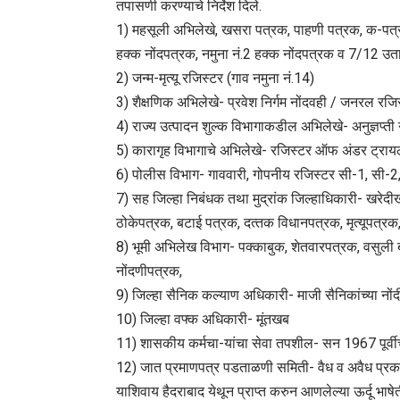
तपासणी करण्‍याचे निर्देश दिले.
1) महसूली अभिलेखे, खसरा पत्रक, पाहणी पत्रक, क-पत्रक,
हक्‍क नोंदपत्रक, नमुना नं.2 हक्‍क नोंदपत्रक व 7/12 उता
2) जन्‍म-मृत्‍यू रजिस्‍टर (गाव नमुना नं.14)
3) शैक्षणिक अभिलेखे- प्रवेश निर्गम नोंदवही / जनरल रजिस
4) राज्‍य उत्‍पादन शुल्‍क विभागाकडील अभिलेखे- अनुज्ञप्‍त
5) कारागृह विभागाचे अभिलेखे- रजिस्‍टर ऑफ अंडर ट्रायल प
6) पोलीस विभाग- गाववारी, गोपनीय रजिस्‍टर सी-1, सी-
7) सह जिल्‍हा निबंधक तथा मुद्रांक जिल्‍हाधिकारी- खरेदी
ठोकेपत्रक, बटाई पत्रक, दत्‍तक विधानपत्रक, मृत्‍यूपत्रक
8) भूमी अभिलेख विभाग- पक्‍काबुक, शेतवारपत्रक, वसुली बा
नोंदणीपत्रक,
9) जिल्‍हा सैनिक कल्‍याण अधिकारी- माजी सैनिकांच्‍या नोंद
10) जिल्‍हा वफ्क अधिकारी- मूंतखब
11) शासकीय कर्मचा-यांचा सेवा तपशील- सन 1967 पूर्वीच
12) जात प्रमाणपत्र पडताळणी समिती- वैध व अवैध प्रक
याशिवाय हैदराबाद येथून प्राप्त करुन आणलेल्‍या ऊर्दू भाष