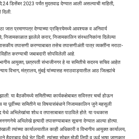
ि.24 डिसेंबर 2023 पर्यंत मुदतवाढ देण्यात आली असल्याची माहिती,
ी दिली.
जात प्रमाणपत्र देण्याच्या प्रक्रियेमध्ये आवश्यक व अनिवार्य
ुरावे, निजामकाळात झालेले करार, निजामकालिन संस्थानिकांना दिलेल्या
 प्रशासकीय तपासणी करण्याबाबत तसेच तपासणीअंती पात्र व्यक्तींना मराठा-
ी विहीत करण्‍याची जबाबदारी सोपविलेली आहे.
असून विभागीय आयुक्‍त, छत्रपती संभाजीनगर हे या समितीचे सदस्‍य सचिव आहेत
ाय विभाग, मंत्रालय, मुंबई यांच्यासह मराठवाड्यातील आठ जिल्‍ह्यांचे
ी. या बैठकीमध्‍ये समितीच्‍या कार्यकक्षेबाबत सविस्‍तर चर्चा होऊन
या पूर्वीच्‍या समितीने या विषयासंबंधाने निजामकालिन जुने महसुली
द येथे अभिलेखांचा शोध व तपासाबाबत पाठविले होते. या पथकास
नेचे अभिलेखे इत्‍यादी तपासण्‍याबाबत सूचना देण्‍यात आल्‍या होत्‍या.
्‍यक्षतेखाली त्‍यांच्‍या कार्यालयातील काही अधिकारी व विभागीय आयुक्‍त कार्यालय,
हैदराबाद येथे भेट दिली. त्‍यांच्‍या सोबत मोडी लिपी व ऊर्दू भाषा जाणकार