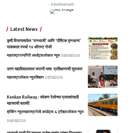
- Advertisement -
Latest News
कृषी विभागामार्फत ‘रानभाजी’ आणि ‘पौष्टिक तृणधान्य’
पाककला स्पर्धा १४ ऑगस्ट रोजी
महाराष्ट्र
रत्नागिरी अपडेट्स
लोकल न्यूज
08/08/2026
उरण महाविद्यालयात जपानी भाषा प्रशिक्षणाची सुरुवात
महाराष्ट्र
लोकल न्यूज
शिक्षण
07/08/2026
Konkan Railway : कोकण रेल्वेच्या प्रवाशांसाठी
महत्त्वाची बातमी!
ब्रेकिंग न्यूज
महाराष्ट्र
रेल्वे अपडेट्स & ट्रॅव्हल
लोकल न्यूज
06/08/2026
भाजपचे माजी जिल्हाध्यक्ष राजेश सावंत यांच्या निधनावर