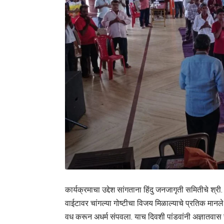
कार्यक्रमाचा उद्देश सांगताना हिंदु जनजागृती समितीचे श
वाईटावर चांगल्या गोष्टीचा विजय मिळाल्याचे प्रतिक मानले जा
वध करून अधर्म संपवला. याच दिवशी पांडवांनी अज्ञातवास सं