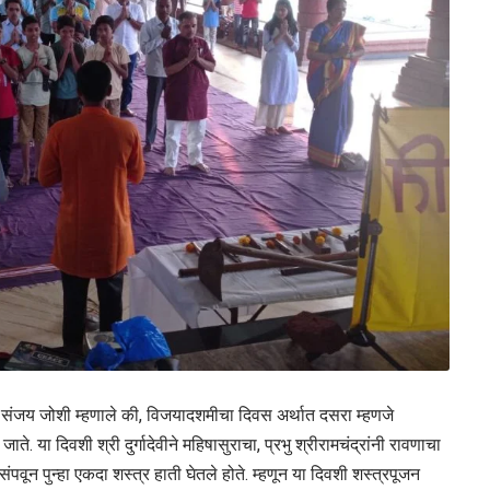
्री. संजय जोशी म्हणाले की, विजयादशमीचा दिवस अर्थात दसरा म्हणजे
ते. या दिवशी श्री दुर्गादेवीने महिषासुराचा, प्रभु श्रीरामचंद्रांनी रावणाचा
पवून पुन्हा एकदा शस्त्र हाती घेतले होते. म्हणून या दिवशी शस्त्रपूजन