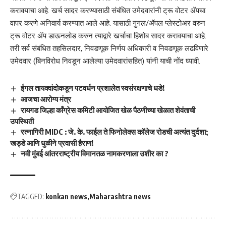
करावयाचा आहे. खर्च सादर करण्यासाठी संबंधित उमेदवारांनी ट्रू वोटर ॲपचा
वापर करणे अनिवार्य करण्यात आले आहे. यासाठी गुगल/ॲपल प्लेस्टोअर वरुन
ट्रू वोटर ॲप डाऊनलोड करुन त्याद्वारे खर्चाचा हिशोब सादर करावयाचा आहे.
तरी सर्व संबंधित तहसिलदार, निवडणूक निर्णय अधिकारी व निवडणूक लढविणारे
उमेदवार (बिनविरोध निवडून आलेल्या उमेदवारांसहित) यांनी याची नोंद घ्यावी.
ईगल तायक्वांदोकडून पटवर्धन प्रशालेत स्वसंरक्षणाचे धडे!
आजचा आरोग्य मंत्र
रायगड जिल्हा कॉंग्रेस कमिटी आयोजित खेळ पैठणीच्या खेळात शेवंताची
उपस्थिती
रत्नागिरी MIDC : जे. के. फाईल ते फिनोलेक्स कॉलेज रोडची अत्यंत दुर्दशा;
खड्डे आणि धुळीने प्रवासी हैराण!
नवी मुंबई आंतरराष्ट्रीय विमानतळ नामकरणाला उशीर का ?
TAGGED:
konkan news
Maharashtra news