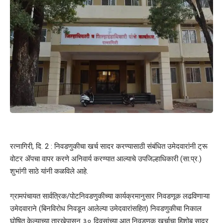
रत्नागिरी, दि. 2 : निवडणुकीचा खर्च सादर करण्यासाठी संबंधित उमेदवारांनी ट्रू
वोटर ॲपचा वापर करणे अनिवार्य करण्यात आल्याचे उपजिल्हाधिकारी (सा.प्र.)
शुभांगी साठे यांनी कळविले आहे.
ग्रामपंचायत सार्वत्रिक/पोटनिवडणुकीच्या कार्यक्रमानुसार निवडणूक लढविणाऱ्या
उमेदवाराने (बिनविरोध निवडून आलेल्या उमेदवारांसहित) निवडणुकीचा निकाल
घोषित केल्याच्या तारखेपासून ३० दिवसांच्या आत निवडणूक खर्चाचा हिशोब सादर