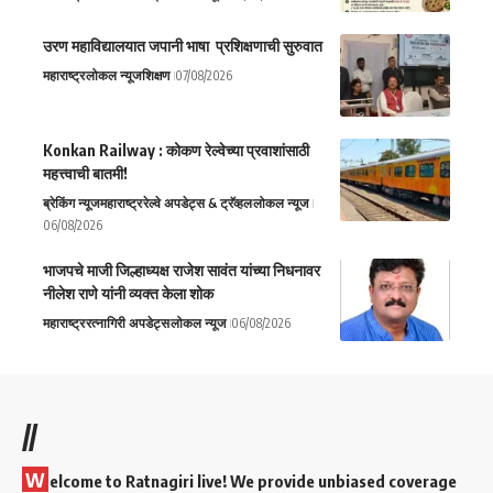
उरण महाविद्यालयात जपानी भाषा प्रशिक्षणाची सुरुवात
महाराष्ट्र
लोकल न्यूज
शिक्षण
07/08/2026
Konkan Railway : कोकण रेल्वेच्या प्रवाशांसाठी
महत्त्वाची बातमी!
ब्रेकिंग न्यूज
महाराष्ट्र
रेल्वे अपडेट्स & ट्रॅव्हल
लोकल न्यूज
06/08/2026
भाजपचे माजी जिल्हाध्यक्ष राजेश सावंत यांच्या निधनावर
नीलेश राणे यांनी व्यक्त केला शोक
महाराष्ट्र
रत्नागिरी अपडेट्स
लोकल न्यूज
06/08/2026
//
W
elcome to Ratnagiri live! We provide unbiased coverage