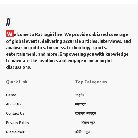
//
W
elcome to Ratnagiri live! We provide unbiased coverage
of global events, delivering accurate articles, interviews, and
analysis on politics, business, technology, sports,
entertainment, and more. Empowering you with knowledge
to navigate the headlines and engage in meaningful
discussions.
Quick Link
Top Categories
Home
राष्ट्रीय
About Us
महाराष्ट्र
Contact Us
रत्नागिरी अपडेट्स
Privacy Policy
लोकल न्यूज
Disclaimer
ब्रेकिंग न्यूज