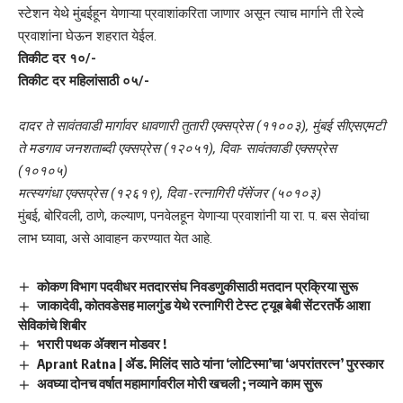
स्टेशन येथे मुंबईहून येणाऱ्या प्रवाशांकरिता जाणार असून त्याच मार्गाने ती रेल्वे
प्रवाशांना घेऊन शहरात येईल.
तिकीट दर १०/-
तिकीट दर महिलांसाठी ०५/-
दादर ते सावंतवाडी मार्गावर धावणारी तुतारी एक्सप्रेस (११००३), मुंबई सीएसएमटी
ते मडगाव जनशताब्दी एक्सप्रेस (१२०५१), दिवा- सावंतवाडी एक्सप्रेस
(१०१०५)
मत्स्यगंधा एक्सप्रेस (१२६१९), दिवा -रत्नागिरी पॅसेंजर (५०१०३)
मुंबई, बोरिवली, ठाणे, कल्याण, पनवेलहून येणाऱ्या प्रवाशांनी या रा. प. बस सेवांचा
लाभ घ्यावा, असे आवाहन करण्यात येत आहे.
कोकण विभाग पदवीधर मतदारसंघ निवडणुकीसाठी मतदान प्रक्रिया सुरू
जाकादेवी, कोतवडेसह मालगुंड येथे रत्नागिरी टेस्ट ट्यूब बेबी सेंटरतर्फे आशा
सेविकांचे शिबीर
भरारी पथक ॲक्शन मोडवर !
Aprant Ratna | ॲड. मिलिंद साठे यांना ‘लोटिस्मा’चा ‘अपरांतरत्न’ पुरस्कार
अवघ्या दोनच वर्षात महामार्गावरील मोरी खचली ; नव्याने काम सुरू