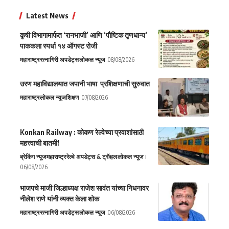
Latest News
कृषी विभागामार्फत ‘रानभाजी’ आणि ‘पौष्टिक तृणधान्य’
पाककला स्पर्धा १४ ऑगस्ट रोजी
महाराष्ट्र
रत्नागिरी अपडेट्स
लोकल न्यूज
08/08/2026
उरण महाविद्यालयात जपानी भाषा प्रशिक्षणाची सुरुवात
महाराष्ट्र
लोकल न्यूज
शिक्षण
07/08/2026
Konkan Railway : कोकण रेल्वेच्या प्रवाशांसाठी
महत्त्वाची बातमी!
ब्रेकिंग न्यूज
महाराष्ट्र
रेल्वे अपडेट्स & ट्रॅव्हल
लोकल न्यूज
06/08/2026
भाजपचे माजी जिल्हाध्यक्ष राजेश सावंत यांच्या निधनावर
नीलेश राणे यांनी व्यक्त केला शोक
महाराष्ट्र
रत्नागिरी अपडेट्स
लोकल न्यूज
06/08/2026