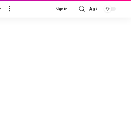
Aa
Sign In
Font
Resizer