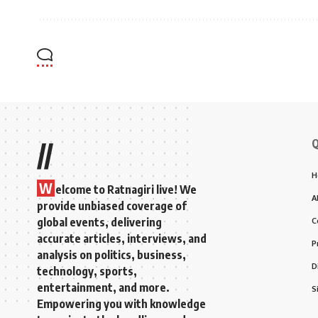
Q
//
H
W
elcome to Ratnagiri live! We
A
provide unbiased coverage of
global events, delivering
C
accurate articles, interviews, and
P
analysis on politics, business,
D
technology, sports,
entertainment, and more.
S
Empowering you with knowledge