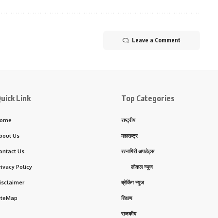
Leave a Comment
uick Link
Top Categories
ome
राष्ट्रीय
bout Us
महाराष्ट्र
ontact Us
रत्नागिरी अपडेट्स
rivacy Policy
लोकल न्यूज
isclaimer
ब्रेकिंग न्यूज
iteMap
शिक्षण
राजकीय