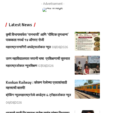
- Advertisement -
Latest News
कृषी विभागामार्फत ‘रानभाजी’ आणि ‘पौष्टिक तृणधान्य’
पाककला स्पर्धा १४ ऑगस्ट रोजी
महाराष्ट्र
रत्नागिरी अपडेट्स
लोकल न्यूज
08/08/2026
उरण महाविद्यालयात जपानी भाषा प्रशिक्षणाची सुरुवात
महाराष्ट्र
लोकल न्यूज
शिक्षण
07/08/2026
Konkan Railway : कोकण रेल्वेच्या प्रवाशांसाठी
महत्त्वाची बातमी!
ब्रेकिंग न्यूज
महाराष्ट्र
रेल्वे अपडेट्स & ट्रॅव्हल
लोकल न्यूज
06/08/2026
भाजपचे माजी जिल्हाध्यक्ष राजेश सावंत यांच्या निधनावर