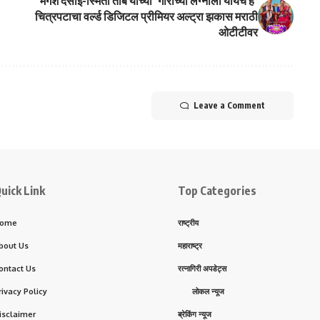
मंगेश देसाई-स्मिता तांबे यांच्या ‘गौरीच्या लग्नाला यायचं हं’
चित्रपटाचा वर्ल्ड डिजिटल प्रीमियर अल्ट्रा झकास मराठी
ओटीटीवर
Leave a Comment
uick Link
Top Categories
ome
राष्ट्रीय
bout Us
महाराष्ट्र
ontact Us
रत्नागिरी अपडेट्स
rivacy Policy
लोकल न्यूज
isclaimer
ब्रेकिंग न्यूज