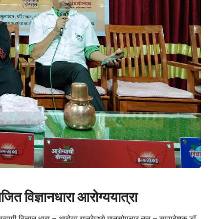
ित विज्ञानधारा आरोग्ययात्रा
व्यापी विज्ञान धारा – आरोग्य यात्रेमध्ये मानसोपचार तज्ञ – समुपदेशक डॉ.