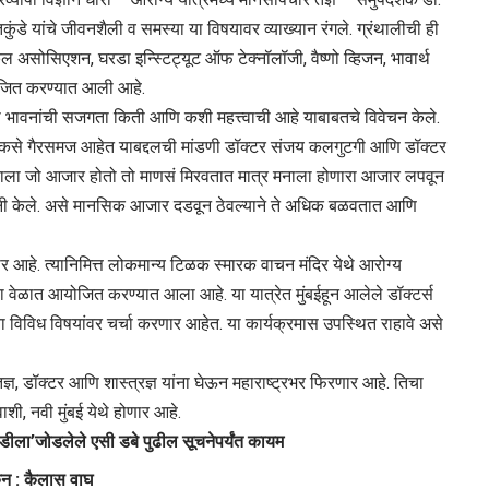
े यांचे जीवनशैली व समस्या या विषयावर व्याख्यान रंगले. ग्रंथालीची ही
 असोसिएशन, घरडा इन्स्टिट्यूट ऑफ टेक्नॉलॉजी, वैष्णो व्हिजन, भावार्थ
योजित करण्यात आली आहे.
ावनांची सजगता किती आणि कशी महत्त्वाची आहे याबाबतचे विवेचन केले.
 कसे गैरसमज आहेत याबद्दलची मांडणी डॉक्टर संजय कलगुटगी आणि डॉक्टर
शरीराला जो आजार होतो तो माणसं मिरवतात मात्र मनाला होणारा आजार लपवून
नी केले. असे मानसिक आजार दडवून ठेवल्याने ते अधिक बळवतात आणि
 आहे. त्यानिमित्त लोकमान्य टिळक स्मारक वाचन मंदिर येथे आरोग्य
 वेळात आयोजित करण्यात आला आहे. या यात्रेत मुंबईहून आलेले डॉक्टर्स
ा विविध विषयांवर चर्चा करणार आहेत. या कार्यक्रमास उपस्थित राहावे असे
ज्ञ, डॉक्टर आणि शास्त्रज्ञ यांना घेऊन महाराष्ट्रभर फिरणार आहे. तिचा
शी, नवी मुंबई येथे होणार आहे.
ला’जोडलेले एसी डबे पुढील सूचनेपर्यंत कायम
ंकन : कैलास वाघ