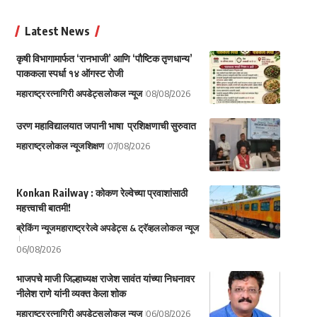
Latest News
कृषी विभागामार्फत ‘रानभाजी’ आणि ‘पौष्टिक तृणधान्य’
पाककला स्पर्धा १४ ऑगस्ट रोजी
महाराष्ट्र
रत्नागिरी अपडेट्स
लोकल न्यूज
08/08/2026
उरण महाविद्यालयात जपानी भाषा प्रशिक्षणाची सुरुवात
महाराष्ट्र
लोकल न्यूज
शिक्षण
07/08/2026
Konkan Railway : कोकण रेल्वेच्या प्रवाशांसाठी
महत्त्वाची बातमी!
ब्रेकिंग न्यूज
महाराष्ट्र
रेल्वे अपडेट्स & ट्रॅव्हल
लोकल न्यूज
06/08/2026
भाजपचे माजी जिल्हाध्यक्ष राजेश सावंत यांच्या निधनावर
नीलेश राणे यांनी व्यक्त केला शोक
महाराष्ट्र
रत्नागिरी अपडेट्स
लोकल न्यूज
06/08/2026