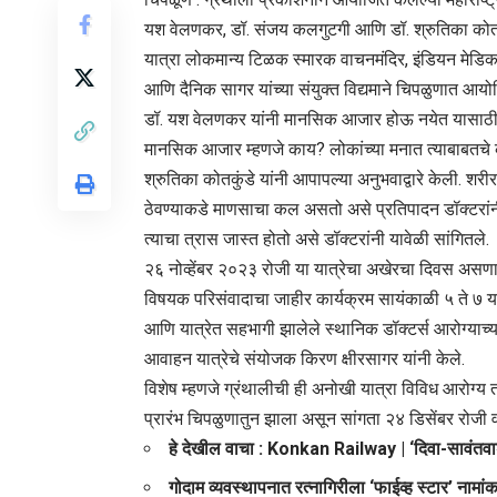
यश वेलणकर, डॉ. संजय कलगुटगी आणि डॉ. श्रुतिका कोतकुंड
यात्रा लोकमान्य टिळक स्मारक वाचनमंदिर, इंडियन मेडिकल
आणि दैनिक सागर यांच्या संयुक्त विद्यमाने चिपळुणात आ
डॉ. यश वेलणकर यांनी मानसिक आजार होऊ नयेत यासाठी भ
मानसिक आजार म्हणजे काय? लोकांच्या मनात त्याबाबतचे
श्रुतिका कोतकुंडे यांनी आपापल्या अनुभवाद्वारे केली. 
ठेवण्याकडे माणसाचा कल असतो असे प्रतिपादन डॉक्टरां
त्याचा त्रास जास्त होतो असे डॉक्टरांनी यावेळी सांगितले.
२६ नोव्हेंबर २०२३ रोजी या यात्रेचा अखेरचा दिवस असणार
विषयक परिसंवादाचा जाहीर कार्यक्रम सायंकाळी ५ ते ७ या
आणि यात्रेत सहभागी झालेले स्थानिक डॉक्टर्स आरोग्याच्य
आवाहन यात्रेचे संयोजक किरण क्षीरसागर यांनी केले.
विशेष म्हणजे ग्रंथालीची ही अनोखी यात्रा विविध आरोग्य त
प्रारंभ चिपळुणातुन झाला असून सांगता २४ डिसेंबर रोजी वा
हे देखील वाचा :
Konkan Railway | ‘दिवा-सावंतवाडी
गोदाम व्यवस्थापनात रत्नागिरीला ‘फाईव्ह स्टार’ नामा