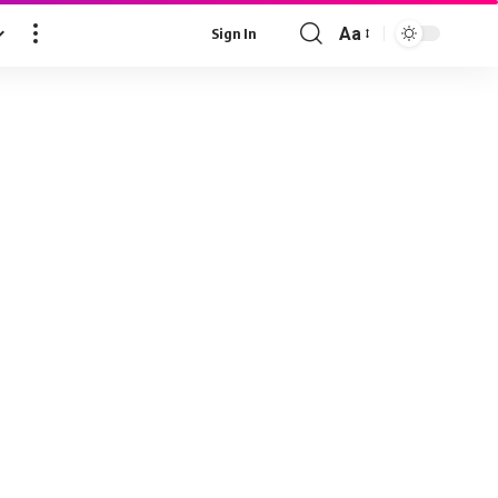
Aa
Sign In
Font
Resizer