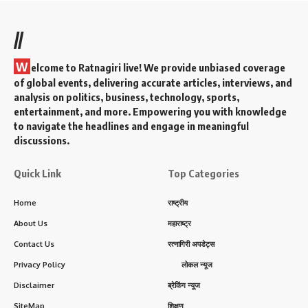
//
W
elcome to Ratnagiri live! We provide unbiased coverage
of global events, delivering accurate articles, interviews, and
analysis on politics, business, technology, sports,
entertainment, and more. Empowering you with knowledge
to navigate the headlines and engage in meaningful
discussions.
Quick Link
Top Categories
Home
राष्ट्रीय
About Us
महाराष्ट्र
Contact Us
रत्नागिरी अपडेट्स
Privacy Policy
लोकल न्यूज
Disclaimer
ब्रेकिंग न्यूज
SiteMap
शिक्षण