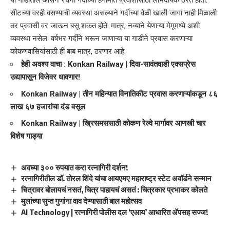
या गाडीतील आसन रचना गर्दीच्या हंगामात प्रवाशांसाठी लाभदायक ठरत होती.
सीटच्या वरही बसण्याची व्यवस्था असल्याने गर्दीच्या वेळी खाली जागा नाही मिळाली
तर प्रवासी वर जाऊन बसू शकत होते. मात्र, नव्याने येणाऱ्या मेमूमध्ये अशी
व्यवस्था नसेल. वर्षभर गर्दीने भरून जाणाऱ्या या गाडीने प्रवास करणाऱ्या
कोकणवासियांसाठी ही बाब मात्र, ठरणार आहे.
हेही अवश्य वाचा :
Konkan Railway | दिवा-सावंतवाडी एक्सप्रेस
उद्यापासून विजेवर धावणार!
Konkan Railway | तीन महिन्यात विनातिकीट प्रवास करणाऱ्यांकडून ८६
लाख ६७ हजारांचा दंड वसूल
Konkan Railway | ख्रिसमससाठी कोकण रेल्वे मार्गावर आणखी चार
विशेष गाड्या
अवघ्या ३०० रुपयात करा रत्नागिरी दर्शन!
रत्नागिरीतील डॉ. तोरल शिंदे यांचा आयएमए महाराष्ट्र स्टेट अवॉर्डने सन्मान
चित्रावर बोलायचं नसतं, चित्र पाहायचं असतं : चित्रकार प्रभाकर कोलते
मुलांच्या सुप्त गुणांना वाव देण्यासाठी बाल महोत्सव
AI Technology | रत्नागिरी पोलीस दल ‘एआय’ आधारित ॲपसह सज्ज!