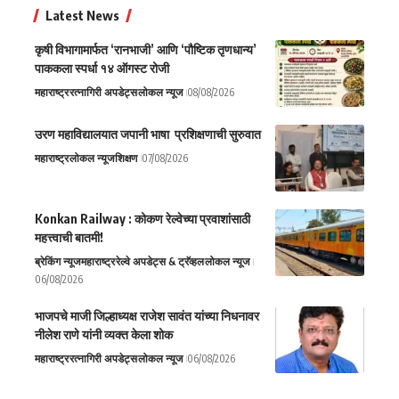
Latest News
कृषी विभागामार्फत ‘रानभाजी’ आणि ‘पौष्टिक तृणधान्य’
पाककला स्पर्धा १४ ऑगस्ट रोजी
महाराष्ट्र
रत्नागिरी अपडेट्स
लोकल न्यूज
08/08/2026
उरण महाविद्यालयात जपानी भाषा प्रशिक्षणाची सुरुवात
महाराष्ट्र
लोकल न्यूज
शिक्षण
07/08/2026
Konkan Railway : कोकण रेल्वेच्या प्रवाशांसाठी
महत्त्वाची बातमी!
ब्रेकिंग न्यूज
महाराष्ट्र
रेल्वे अपडेट्स & ट्रॅव्हल
लोकल न्यूज
06/08/2026
भाजपचे माजी जिल्हाध्यक्ष राजेश सावंत यांच्या निधनावर
नीलेश राणे यांनी व्यक्त केला शोक
महाराष्ट्र
रत्नागिरी अपडेट्स
लोकल न्यूज
06/08/2026