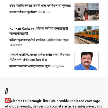
उरण महाविद्यालयात जपानी भाषा प्रशिक्षणाची सुरुवात
महाराष्ट्र
लोकल न्यूज
शिक्षण
07/08/2026
Konkan Railway : कोकण रेल्वेच्या प्रवाशांसाठी
महत्त्वाची बातमी!
ब्रेकिंग न्यूज
महाराष्ट्र
रेल्वे अपडेट्स & ट्रॅव्हल
लोकल न्यूज
06/08/2026
भाजपचे माजी जिल्हाध्यक्ष राजेश सावंत यांच्या निधनावर
नीलेश राणे यांनी व्यक्त केला शोक
महाराष्ट्र
रत्नागिरी अपडेट्स
लोकल न्यूज
06/08/2026
//
W
elcome to Ratnagiri live! We provide unbiased coverage
of global events, delivering accurate articles, interviews, and