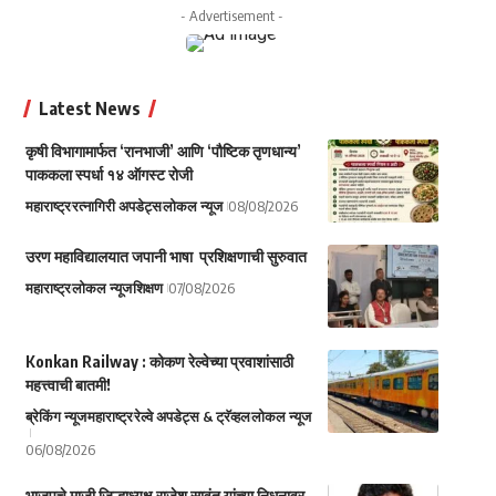
- Advertisement -
Latest News
कृषी विभागामार्फत ‘रानभाजी’ आणि ‘पौष्टिक तृणधान्य’
पाककला स्पर्धा १४ ऑगस्ट रोजी
महाराष्ट्र
रत्नागिरी अपडेट्स
लोकल न्यूज
08/08/2026
उरण महाविद्यालयात जपानी भाषा प्रशिक्षणाची सुरुवात
महाराष्ट्र
लोकल न्यूज
शिक्षण
07/08/2026
Konkan Railway : कोकण रेल्वेच्या प्रवाशांसाठी
महत्त्वाची बातमी!
ब्रेकिंग न्यूज
महाराष्ट्र
रेल्वे अपडेट्स & ट्रॅव्हल
लोकल न्यूज
06/08/2026
भाजपचे माजी जिल्हाध्यक्ष राजेश सावंत यांच्या निधनावर