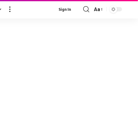
Aa
Sign In
Font
Resizer