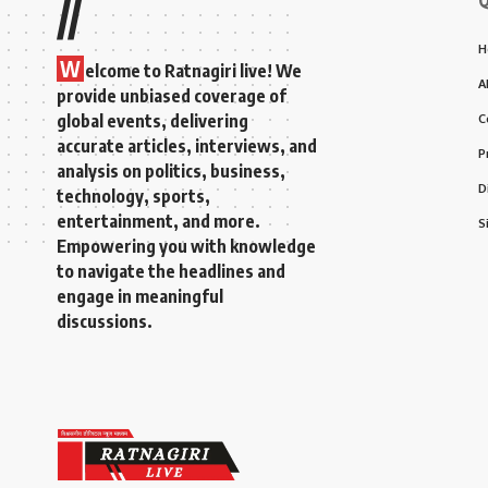
Q
//
H
W
elcome to Ratnagiri live! We
A
provide unbiased coverage of
global events, delivering
C
accurate articles, interviews, and
P
analysis on politics, business,
D
technology, sports,
entertainment, and more.
S
Empowering you with knowledge
to navigate the headlines and
engage in meaningful
discussions.