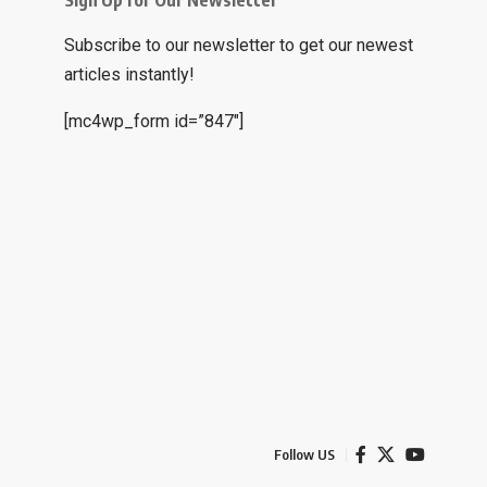
Sign Up for Our Newsletter
Subscribe to our newsletter to get our newest
articles instantly!
[mc4wp_form id=”847″]
Follow US