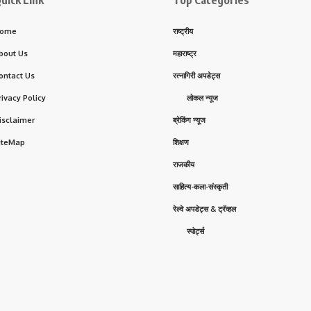
uick Link
Top Categories
ome
राष्ट्रीय
bout Us
महाराष्ट्र
ontact Us
रत्नागिरी अपडेट्स
rivacy Policy
लोकल न्यूज
isclaimer
ब्रेकिंग न्यूज
iteMap
शिक्षण
राजकीय
साहित्य-कला-संस्कृती
रेल्वे अपडेट्स & ट्रॅव्हल
स्पोर्ट्स