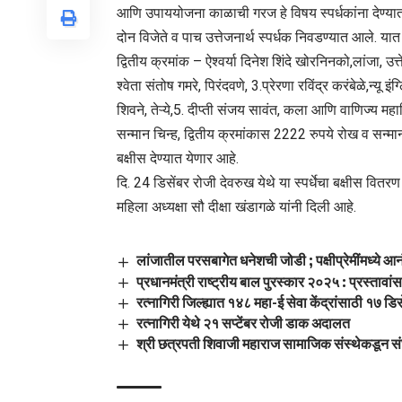
आणि उपाययोजना काळाची गरज हे विषय स्पर्धकांना देण्यात
दोन विजेते व पाच उत्तेजनार्थ स्पर्धक निवडण्यात आले. यात
द्वितीय क्रमांक – ऐश्वर्या दिनेश शिंदे खोरनिनको,लांजा, उत
श्वेता संतोष गमरे, पिरंदवणे, 3.प्रेरणा रविंद्र करंबेळे,न्यू इ
शिवने, तेऱ्ये,5. दीप्ती संजय सावंत, कला आणि वाणिज्य म
सन्मान चिन्ह, द्वितीय क्रमांकास 2222 रुपये रोख व सन्मा
बक्षीस देण्यात येणार आहे.
दि. 24 डिसेंबर रोजी देवरुख येथे या स्पर्धेचा बक्षीस 
महिला अध्यक्षा सौ दीक्षा खंडागळे यांनी दिली आहे.
लांजातील परसबागेत धनेशची जोडी ; पक्षीप्रेमींमध्ये आ
प्रधानमंत्री राष्ट्रीय बाल पुरस्कार २०२५ : प्रस्ताव
रत्नागिरी जिल्ह्यात १४८ महा-ई सेवा केंद्रांसाठी १७ डिस
रत्नागिरी येथे २१ सप्टेंबर रोजी डाक अदालत
श्री छत्रपती शिवाजी महाराज सामाजिक संस्थेकडून सं