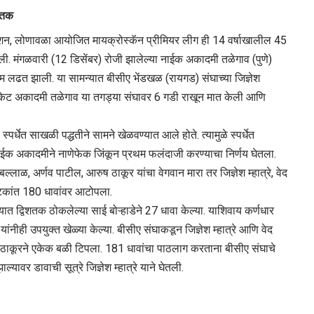
धशतक
िएशन, लोणावळा आयोजित मायक्रोस्कॅन प्रीमियर लीग ही 14 वर्षाखालील 45
डली. मंगळवारी (12 डिसेंबर) रोजी झालेल्या नाईक अकादमी तळेगाव (पुणे)
म लढत झाली. या सामन्यात बीसीए भेंडखळ (रायगड) संघाच्या जिज्ञेश
 क्रिकेट अकादमी तळेगाव या तगड्या संघावर 6 गडी राखून मात केली आणि
र्धेत साखळी पद्धतीने सामने खेळवण्यात आले होते. त्यामुळे स्पर्धेत
ाईक अकादमीने नाणेफेक जिंकून प्रथम फलंदाजी करण्याचा निर्णय घेतला.
्लाळ, अर्णव पाटील, आरुष ठाकूर यांचा वेगवान मारा तर जिज्ञेश म्हात्रे, वेद
टकांत 180 धावांवर आटोपला.
त द्विशतक ठोकलेल्या साई बोऱ्हाडेने 27 धावा केल्या. याशिवाय कर्णधार
नीही उपयुक्त खेळ्या केल्या. बीसीए संघाकडून जिज्ञेश म्हात्रे आणि वेद
ुष ठाकूरने एकेक बळी टिपला. 181 धावांचा पाठलाग करताना बीसीए संघाचे
यावर डावाची सूत्रे जिज्ञेश म्हात्रे याने घेतली.