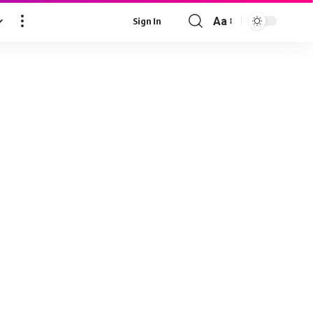
Aa
Sign In
Font
Resizer