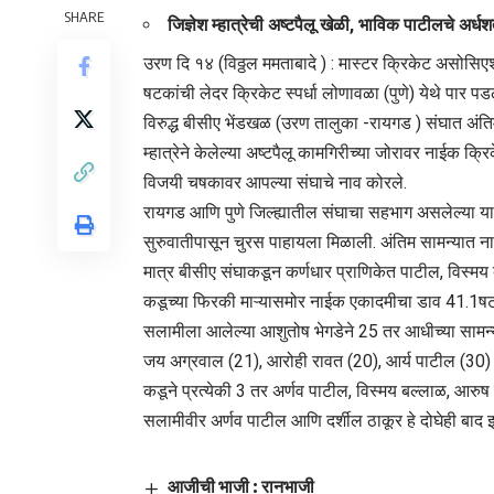
SHARE
जिज्ञेश म्हात्रेची अष्टपैलू खेळी, भाविक पाटीलचे अर्
उरण दि १४ (विठ्ठल ममताबादे ) : मास्टर क्रिकेट असोस
षटकांची लेदर क्रिकेट स्पर्धा लोणावळा (पुणे) येथे पार प
विरुद्ध बीसीए भेंडखळ (उरण तालुका -रायगड ) संघात अंति
म्हात्रेने केलेल्या अष्टपैलू कामगिरीच्या जोरावर नाईक
विजयी चषकावर आपल्या संघाचे नाव कोरले.
रायगड आणि पुणे जिल्ह्यातील संघाचा सहभाग असलेल्या या स्प
सुरुवातीपासून चुरस पाहायला मिळाली. अंतिम सामन्यात न
मात्र बीसीए संघाकडून कर्णधार प्राणिकेत पाटील, विस्मय बल
कडूच्या फिरकी माऱ्यासमोर नाईक एकादमीचा डाव 41.1ष
सलामीला आलेल्या आशुतोष भेगडेने 25 तर आधीच्या सामन्या
जय अग्रवाल (21), आरोही रावत (20), आर्य पाटील (30) यां
कडूने प्रत्येकी 3 तर अर्णव पाटील, विस्मय बल्लाळ, आर
सलामीवीर अर्णव पाटील आणि दर्शील ठाकूर हे दोघेही बाद झाल्
आजीची भाजी : रानभाजी