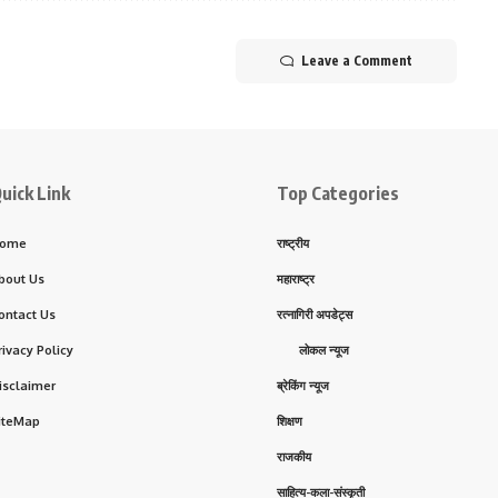
Leave a Comment
uick Link
Top Categories
ome
राष्ट्रीय
bout Us
महाराष्ट्र
ontact Us
रत्नागिरी अपडेट्स
rivacy Policy
लोकल न्यूज
isclaimer
ब्रेकिंग न्यूज
iteMap
शिक्षण
राजकीय
साहित्य-कला-संस्कृती