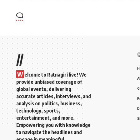
Q
//
H
W
elcome to Ratnagiri live! We
A
provide unbiased coverage of
global events, delivering
C
accurate articles, interviews, and
P
analysis on politics, business,
D
technology, sports,
entertainment, and more.
S
Empowering you with knowledge
to navigate the headlines and
engage in meaningful