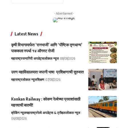
- Advertisement -
Latest News
कृषी विभागामार्फत ‘रानभाजी’ आणि ‘पौष्टिक तृणधान्य’
पाककला स्पर्धा १४ ऑगस्ट रोजी
महाराष्ट्र
रत्नागिरी अपडेट्स
लोकल न्यूज
08/08/2026
उरण महाविद्यालयात जपानी भाषा प्रशिक्षणाची सुरुवात
महाराष्ट्र
लोकल न्यूज
शिक्षण
07/08/2026
Konkan Railway : कोकण रेल्वेच्या प्रवाशांसाठी
महत्त्वाची बातमी!
ब्रेकिंग न्यूज
महाराष्ट्र
रेल्वे अपडेट्स & ट्रॅव्हल
लोकल न्यूज
06/08/2026