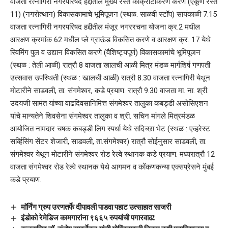
वाजता रत्नागिरी नगरपरिषद हद्दीतील मुख्य रस्ते काँक्रीटीकरण करणे (एकूण रस्ते
11) (नगरोत्थान) विकासकामाचे भूमिपूजन (स्थळ: साळवी स्टॉप) सायंकाळी 7.15
वाजता रत्नागिरी नगरपरिषद हद्दीतील मंजूर नगररचना योजना क्र.2 मधील
आरक्षण क्रमांक 62 मधील प्ले ग्राऊंड विकसित करणे व आरक्षण क्र. 17 येथे
स्विमिंग पुल व उद्यान विकसित करणे (वैशिष्ट्यपूर्ण) विकासकामांचे भूमिपूजन
(स्थळ : तेली आळी) रात्रौ 8 वाजता खालची आळी मित्र मंडळ मार्गशिर्ष गणपती
उत्सवास उपस्थिती (स्थळ : खालची आळी) रात्रौ 8.30 वाजता रत्नागिरी येथून
मोटारीने साडवली, ता. संगमेश्वर, कडे प्रयाण. रात्रौ 9.30 वाजता मा. ना. श्री.
उदयजी सामंत यांच्या वाढदिवसानिमित्त संगमेश्वर तालुका कबड्डी असोसिएशन
यांचे मान्यतेने शिवसेना संगमेश्वर तालुका व श्री. सचिन मांगले मित्रमंडळ
आयोजित नामदार चषक कबड्डी लिग स्पर्धा येथे सदिच्छा भेट (स्थळ : एव्हरेस्ट
सर्व्हिसिंग सेंटर शेजारी, साडवली, ता.संगमेश्वर) रात्रौ सोईनुसार साडवली, ता.
संगमेश्वर येथून मोटारीने संगमेश्वर रोड रेल्वे स्थानक कडे प्रयाण. मध्यरात्रौ 12
वाजता संगमेश्वर रोड रेल्वे स्थानक येथे आगमन व कोंकणकन्या एक्सप्रेसने मुंबई
कडे प्रयाण.
माॅर्निंग ग्रुप उरणतर्फे दीपावली पाडवा पहाट उत्साहात साजरी
इंडोको रेमेडिज कामगारांना ९६६५ रुपयांची पगारवाढ!