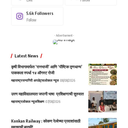
5.6k
Followers
Follow
- Advertisement -
Latest News
कृषी विभागामार्फत ‘रानभाजी’ आणि ‘पौष्टिक तृणधान्य’
पाककला स्पर्धा १४ ऑगस्ट रोजी
महाराष्ट्र
रत्नागिरी अपडेट्स
लोकल न्यूज
08/08/2026
उरण महाविद्यालयात जपानी भाषा प्रशिक्षणाची सुरुवात
महाराष्ट्र
लोकल न्यूज
शिक्षण
07/08/2026
Konkan Railway : कोकण रेल्वेच्या प्रवाशांसाठी
महत्त्वाची बातमी!