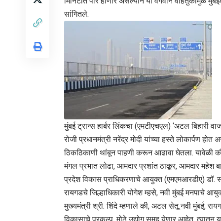
मिनिटात पार होणार असल्याने या वेगवान वाहतुकीमुळे मुंबई
सांगितले.
मुंबई ट्रान्स हार्बर लिंकचा (एमटीएचएल) ‘अटल बिहारी वाजप
रोजी प्रधानमंत्री नरेंद्र मोदी यांच्या हस्ते लोकार्पण होत अ
ठिकठिकाणी थांबून पाहणी करून आढावा घेतला. यावेळी कौश
मंगल प्रभात लोढा, आमदार प्रशांत ठाकूर, आमदार महेश 
प्रदेश विकास प्राधिकरणाचे आयुक्त (एमएमआरडीए) डॉ. संजय
रायगडचे जिल्हाधिकारी योगेश म्हसे, नवी मुंबई मनपाचे आय
मुख्यमंत्री श्री. शिंदे म्हणाले की, अटल सेतू नवी मुंबई, 
विकासाचे प्रकल्प, मोठे उद्योग समूह येणार आहेत. त्यातून 