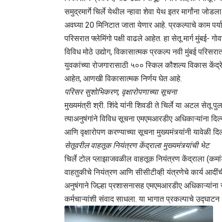
समुद्रमार्गे चिर्ले येथील न्हावा शेवा येथ इतर मार्गांना ज
अवघ्या 20 मिनिटात जाता येणार आहे. प्रकल्पाचे काम पर्
परिसरात फ्लेमिंगो पक्षी वाढले आहेत. हा सेतू मार्ग मुंबई- 
विविध मोठे उद्योग, विकासात्मक प्रकल्प नवी मुंबई परिसर
युवकांच्या रोजगारासाठी ५०० स्किल कौशल्य विकास केंद्रे
आहेत, आणखी विकासात्मक निर्णय घेत आहे.
परिसर सुशोभिकरण, वृक्षारोपणाच्या सूचना
मुख्यमंत्री श्री. शिंदे यांनी शिवडी ते चिर्ले या अटल स
त्याअनुषंगांने विविध सूचना एमएमआरडीए अधिकाऱ्यांना द
आणि वृक्षारोपण करण्याच्या सूचना मुख्यमंत्र्यांनी यावेळी दिल
सेतूवरील वाहतूक नियंत्रण केंद्राला मुख्यमंत्र्यांची भेट
चिर्ले टोल प्लाझाजवळील वाहतूक नियंत्रण केंद्राला (कमांड
वाहतुकीचे नियंत्रण आणि सीसीटीव्ही यंत्रणेचे कार्य आदींचीही 
अनुषंगाने जिल्हा प्रशासनासह एमएमआरडीए अधिकाऱ्यांना सूच
कर्मचाऱ्यांशी संवाद साधला. या भागात प्रकल्पाचे उद्घाटन थे