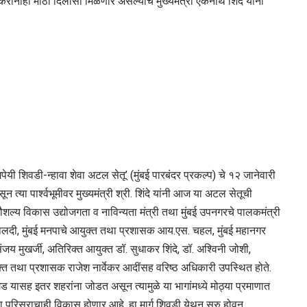
करांनाही मोठा दिलासा मिळणार असल्याचे मुख्यमंत्री एकनाथ शिंदे यांनी
ेयी शिवडी-न्हावा शेवा अटल सेतू’ (मुंबई पारबंदर प्रकल्प) चे १२ जानेवारी
सून त्या पार्श्वभूमीवर मुख्यमंत्री श्री. शिंदे यांनी आज या अटल सेतूची
ल्य विकास उद्योजगता व नाविन्यता मंत्री तथा मुंबई उपनगरचे पालकमंत्री
बालदी, मुंबई मनपाचे आयुक्त तथा प्रशासक आय.एस. चहल, मुंबई महानगर
 मुखर्जी, अतिरिक्त आयुक्त डॉ. सुधाकर शिंदे, डॉ. अश्विनी जोशी,
ुक्त तथा प्रशासक राजेश नार्वेकर आदींसह वरिष्ठ अधिकारी उपस्थित होते.
रायगड यासह इतर शहरांना जोडत असून त्यामुळे या भागांमध्ये मोठ्या प्रमाणात
या परिसराचाही विकास होणार आहे. हा मार्ग शिवडी येथून सुरु होवून