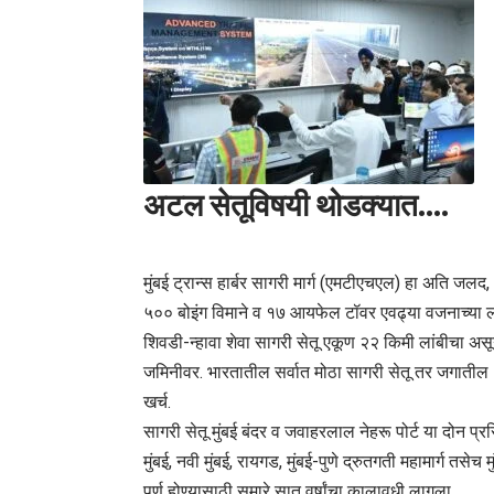
अटल सेतूविषयी थोडक्यात….
मुंबई ट्रान्स हार्बर सागरी मार्ग (एमटीएचएल) हा अति जलद
५०० बोइंग विमाने व १७ आयफेल टॉवर एवढ्या वजनाच्या ल
शिवडी-न्हावा शेवा सागरी सेतू एकूण २२ किमी लांबीचा असू
जमिनीवर. भारतातील सर्वात मोठा सागरी सेतू तर जगातील 1
खर्च.
सागरी सेतू मुंबई बंदर व जवाहरलाल नेहरू पोर्ट या दोन प्रस
मुंबई, नवी मुंबई, रायगड, मुंबई-पुणे द्रुतगती महामार्ग त
पूर्ण होण्यासाठी सुमारे सात वर्षांचा कालावधी लागला.