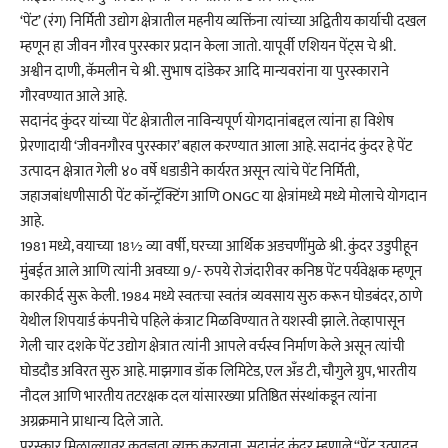
‘पेंट’ (रंग) निर्मिती उद्योग क्षेत्रातील महनीय व्यक्तिंना त्यांच्या अद्वितीय कार्याची दखल
म्हणून हा जीवन गौरव पुरस्कार प्रदान केला जातो. यापूर्वी एशियन पेंट्स चे श्री.
अश्वीन दाणी, कॅमलीन चे श्री. सुभाष दांडेकर आदि मान्यवरांना या पुरस्काराने
गौरवण्यात आले आहे.
सदानंद कुंदर यांच्या पेंट क्षेत्रातील नाविन्यपूर्ण योगदानांबद्दल त्यांना हा विशेष
प्रेरणादायी ‘जीवनगौरव पुरस्कार’ बहाल करण्यात आला आहे. सदानंद कुंदर हे पेंट
उत्पादन क्षेत्रात गेली ४० वर्षे धडाडीने कार्यरत असून त्यांचे पेंट निर्मिती,
जहाजबांधणीसाठी पेंट कॉन्ट्रॅक्टिंग आणि ONGC या क्षेत्रांमध्ये मध्ये मोलाचे योगदान
आहे.
1981 मध्ये, वयाच्या 18½ व्या वर्षी, घरच्या आर्थिक अडचणींमुळे श्री. कुंदर उडुपीहून
मुंबईत आले आणि त्यांनी अवघ्या 9/- रुपये रोजंदारीवर कनिष्ठ पेंट पर्यवेक्षक म्हणून
कारकीर्द सुरू केली. 1984 मध्ये स्वतःचा स्वतंत्र व्यवसाय सुरु करून घोडबंदर, ठाणे
येथील शिपयार्ड कंपनीचे पहिले कंत्राट मिळविण्यात ते यशस्वी झाले. तेव्हापासून
गेली चार दशके पेंट उद्योग क्षेत्रात त्यांनी आपले वर्चस्व निर्माण केले असून त्यांची
घोडदौड अविरत सुरु आहे. माझगाव डॉक लिमिटेड, एल अँड टी, चौगुले ग्रुप, भारतीय
नौदल आणि भारतीय तटरक्षक दल यांसारख्या प्रतिष्ठित संस्थांकडून त्यांना
अग्रक्रमाने प्राधान्य दिले जाते.
पुरस्कार मिळाल्यावर कृतज्ञता व्यक्त करताना, सदानंद कुंदर म्हणाले “पेंट उत्पादन