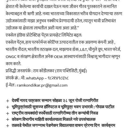
क्षेत्रात मी केलेल्या कार्याची दखल घेऊन मला जीवन गौरव पुरस्काराने सन्मानित
केल्याबद्दल मी ऋणी आहे. नव्या भारताच्या विकासात भरीव योगदान देण्याऱ्या तरुण
उद्योजकांसाठी माझा अनुभव नक्कीच प्रेरणादायी ठरेल, त्यातून भावी प्रतिभावंत
उद्योजक या क्षेत्राला लाभतील अशी मला अशा आहे.”
एक्सेल इंडिया प्रोटेक्टिव्ह पेंट्स प्रायव्हेट लिमिटेड बद्दल:
एक्सेल पेंट्स, हाय परफॉर्मन्स कोटिंग्ज उत्पादनातील एक अग्रगण्य कंपनी आहे ,
भारतीय नौदल, भारतीय तटरक्षक दल, माझगाव डॉक, L&T, चौगुले ग्रुप, भारत फोर्ज,
ONGC व संरक्षण क्षेत्रातील अनेक OEM आस्थापनांसाठी विश्वासू भागीदार म्हणून
काम करते.
प्रसिद्धी जनसपंर्क : राम कोंडीलकर (राम पब्लिसिटी, मुंबई)
संपर्क क्रं. : मो. whatsApp – ९८२१४९८६५८
ई-मेल : ramkondilkar.pr@gmail.com
देवर्षी नारद पत्रकार सन्मान सोहळा २८ जून रोजी रत्नागिरीत
भूमिपुत्रांसाठी सुसज्ज हॉस्पिटल व भूमिपुत्र भवन उभारावे : गोपाळ पाटील
राष्ट्रीय तायक्वांदो स्पर्धेसाठी रत्नागिरीच्या तीन कन्यांची निवड
कोकण विभागीय माहिती कार्यालयाला मिळाले नवे उपसंचालक
तळवडे येथील जगन्नाथ पेडणेकर विद्यालयात वाचन प्रेरणा दिन कार्यक्रम