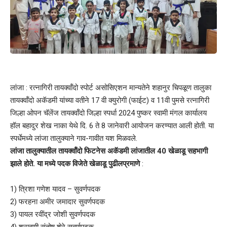
लांजा : रत्नागिरी तायक्वॉंदो स्पोर्ट असोसिएशन मान्यतेने शहानुर चिपळूण तालुका
तायक्वॉंदो अकॅडमी यांच्या वतीने 17 वी क्युरोगी (फाईट) व 11वी पुमसे रत्नागिरी
जिल्हा ओपन चॅलेंज तायक्वॉंदो जिल्हा स्पर्धा 2024 पुष्कर स्वामी मंगल कार्यालय
हॉल बहादुर शेख नाका येथे दि. 6 ते 8 जानेवारी आयोजन करण्यात आली होती. या
स्पर्धेमध्ये लांजा तालुक्याने गाव-गावीत यश मिळवले.
लांजा तालुक्यातील तायक्वॉंदो फिटनेस अकॅडमी लांजातील 40 खेळाडू सहभागी
झाले होते. या मध्ये पदक विजेते खेळाडू पुढीलप्रमाणे
:
1)
त्रिशा गणेश यादव – सुवर्णपदक
2) फरहना अमीर जमादार सुवर्णपदक
3) पायल रवींद्र जोशी सुवर्णपदक
4) श्रावणी संतोष शेरे सुवर्णपदक