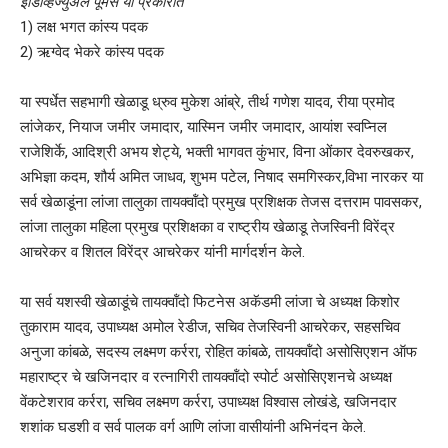
इंडिव्हिज्युअल पूमसे या प्रकारात
1) लक्ष भगत कांस्य पदक
2) ऋग्वेद भेकरे कांस्य पदक
या स्पर्धेत सहभागी खेळाडू ध्रुव मुकेश आंब्रे, तीर्थ गणेश यादव, रीया प्रमोद
लांजेकर, नियाज जमीर जमादार, यास्मिन जमीर जमादार, आयांश स्वप्निल
राजेशिर्के, आदिश्री अभय शेट्ये, भक्ती भागवत कुंभार, विना ओंकार देवरुखकर,
अभिज्ञा कदम, शौर्य अमित जाधव, शुभम पटेल, निषाद समगिस्कर,विभा नारकर या
सर्व खेळाडूंना लांजा तालुका तायक्वॉंदो प्रमुख प्रशिक्षक तेजस दत्तराम पावसकर,
लांजा तालुका महिला प्रमुख प्रशिक्षका व राष्ट्रीय खेळाडू तेजस्विनी विरेंद्र
आचरेकर व शितल विरेंद्र आचरेकर यांनी मार्गदर्शन केले.
या सर्व यशस्वी खेळाडूंचे तायक्वॉंदो फिटनेस अकॅडमी लांजा चे अध्यक्ष किशोर
तुकाराम यादव, उपाध्यक्ष अमोल रेडीज, सचिव तेजस्विनी आचरेकर, सहसचिव
अनुजा कांबळे, सदस्य लक्ष्मण कर्ररा, रोहित कांबळे, तायक्वॉंदो असोसिएशन ऑफ
महाराष्ट्र चे खजिनदार व रत्नागिरी तायक्वॉंदो स्पोर्ट असोसिएशनचे अध्यक्ष
वेंकटेशराव कर्ररा, सचिव लक्ष्मण कर्ररा, उपाध्यक्ष विश्वास लोखंडे, खजिनदार
शशांक घडशी व सर्व पालक वर्ग आणि लांजा वासीयांनी अभिनंदन केले.