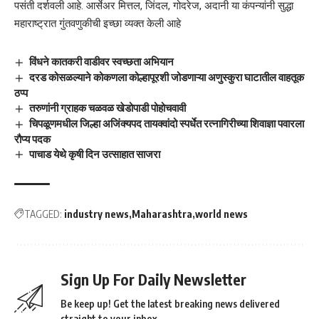
पसंती दर्शवली आहे. आर्सेअर मित्तल, जिंदल, गोदरेज, अदानी या कंपन्यांनी सुद्धा
महाराष्ट्रात गुंतवणुकीची इच्छा व्यक्त केली आहे
विंधने कातकरी वाडीवर स्वच्छता अभियान
दरड कोसळल्याने कोकणला कोल्हापूरशी जोडणाऱ्या अणुस्कुरा घाटातील वाहतूक
ठप्प
तरुणांनी ग्राहक चळवळ खेडोपाडी पोहोचवावी
चिपळूणमधील जिल्हा अजिंक्यपद तायक्वांदो स्पर्धेत रत्नागिरीच्या शिवाज्ञा पवारला
रौप्य पदक
पाचाड येथे कृषी दिन उत्साहात साजरा
TAGGED:
industry news
Maharashtra
world news
Sign Up For Daily Newsletter
Be keep up! Get the latest breaking news delivered
straight to your inbox.