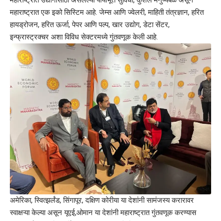
महाराष्ट्रात उद्योगांसाठी असलेल्या पायाभूत सुविधा, कुशल मनुष्यबळ असून
महाराष्ट्रात एक इको सिस्टिम आहे. जेम्स आणि ज्वेलरी, माहिती तंत्रज्ञान, हरित
हायड्रोजन, हरित ऊर्जा, पेपर आणि पल्प, खार उद्योग, डेटा सेंटर,
इन्फ्रास्ट्रक्चर अशा विविध सेक्टरमध्ये गुंतवणूक केली आहे.
अमेरिका, स्वित्झर्लंड, सिंगापूर, दक्षिण कोरीया या देशांनी सामंजस्य करारावर
स्वाक्षऱ्या केल्या असून यूएई,ओमान या देशांनी महाराष्ट्रात गुंतवणूक करण्यास