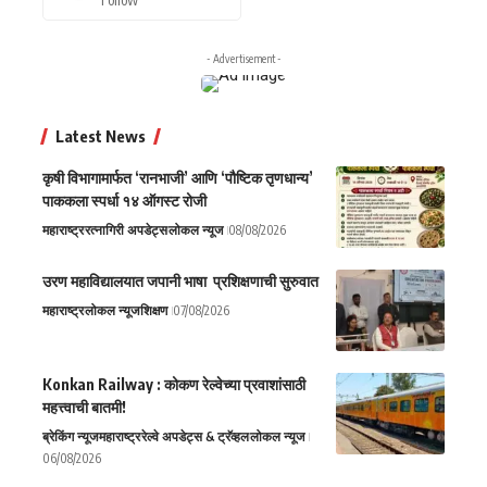
- Advertisement -
Latest News
कृषी विभागामार्फत ‘रानभाजी’ आणि ‘पौष्टिक तृणधान्य’
पाककला स्पर्धा १४ ऑगस्ट रोजी
महाराष्ट्र
रत्नागिरी अपडेट्स
लोकल न्यूज
08/08/2026
उरण महाविद्यालयात जपानी भाषा प्रशिक्षणाची सुरुवात
महाराष्ट्र
लोकल न्यूज
शिक्षण
07/08/2026
Konkan Railway : कोकण रेल्वेच्या प्रवाशांसाठी
महत्त्वाची बातमी!
ब्रेकिंग न्यूज
महाराष्ट्र
रेल्वे अपडेट्स & ट्रॅव्हल
लोकल न्यूज
06/08/2026