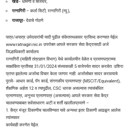
खेड
– धामणी व बिजघर,
रत्नागिरी
– कर्ला सिटी, रत्नागिरी (म्यु.),
राजापूर-
देवाचे गोठणे
पात्र/अपात्र उमेदवारांची यादी पुढील संकेतस्थळावर प्रसिध्द करण्यात येईल.
www.ratnagiri.nic.in उपरोक्त आपले सरकार सेवा केंद्रासाठी अर्ज
जिल्हाधिकारी कार्यालय
रत्नागिरी (माहिती तंत्रज्ञान विभाग) येथे कार्यालयीन वेळेत व प्रमाणपत्राच्या
साक्षांकित प्रतीसह 31/01/2024 संध्याकाळी 5 वाजेपर्यत सादर करावेत. उशिरा
प्राप्त झालेल्या अर्जाचा विचार केला जाणार नाही. अर्जासोबत सादर करावयाचे
पुरावे- आधार कार्ड, पॅन कार्ड, संगणकीय प्रमाणपत्र (MSCIT/Equivalent),
शैक्षणिक अर्हता 12 व त्यापुढील, CSC धारक असल्यास त्यासंबंधित
प्रमाणपत्र, अनुभव प्रमाणपत्र (असल्यास) आपले सरकार सेवा केंद्र
चालवण्याबाबत सर्वसाधारण अटी व शर्ती खालीलप्रमाणे –
केंद्र मंजूर ठिकाणीच चालविण्यात यावे अन्यथा इतर ठिकाणी आढळून आलेस
त्यांच्यावर
कार्यवाही करणेत येईल.