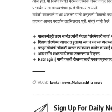
आले होते. या निबंध स्पर्धेत प्रथम क्रमांक जयंत कदम, द्
पटवर्धन यांना मान्यवरांच्या हस्ते गौरवण्यात आले.
यावेळी व्याख्याते माधव अंकलगे यांनी छत्रपती शिवाजी महा
कदम व आभार प्रदर्शन तहसिलदार श्री. म्हेत्रे यांनी केले.
पालकमंत्री उदय सामंत त्यांनी घेतला ‘संगमेश्वरी बाज’
शिक्षण संस्थेच्या आवारात हुतात्मा जवान स्मारक असण्याच
परप्रांतीयांची चौकशी करून त्यांच्यावर कठोर कारवाई
आठ वर्षीय अक्षर पाटीलचा जलतरणात विक्रम!
Ratnagiri | पाणी गळती रोखण्यासाठी एकाच प्रभागात
TAGGED:
konkan news
Maharashtra news
Sign Up For Daily N