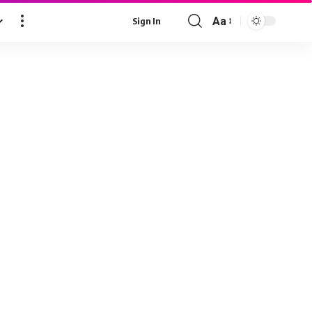
Aa
Sign In
Font
Resizer