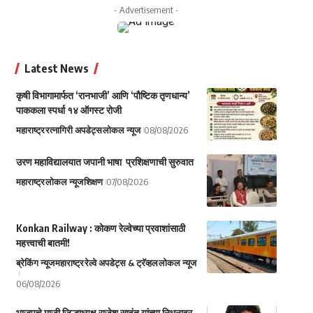
- Advertisement -
Latest News
कृषी विभागामार्फत ‘रानभाजी’ आणि ‘पौष्टिक तृणधान्य’
पाककला स्पर्धा १४ ऑगस्ट रोजी
महाराष्ट्र
रत्नागिरी अपडेट्स
लोकल न्यूज
08/08/2026
उरण महाविद्यालयात जपानी भाषा प्रशिक्षणाची सुरुवात
महाराष्ट्र
लोकल न्यूज
शिक्षण
07/08/2026
Konkan Railway : कोकण रेल्वेच्या प्रवाशांसाठी
महत्त्वाची बातमी!
ब्रेकिंग न्यूज
महाराष्ट्र
रेल्वे अपडेट्स & ट्रॅव्हल
लोकल न्यूज
06/08/2026
भाजपचे माजी जिल्हाध्यक्ष राजेश सावंत यांच्या निधनावर