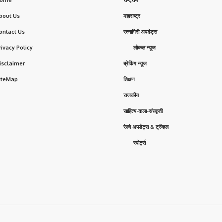
ome
राष्ट्रीय
bout Us
महाराष्ट्र
ontact Us
रत्नागिरी अपडेट्स
rivacy Policy
लोकल न्यूज
isclaimer
ब्रेकिंग न्यूज
iteMap
शिक्षण
राजकीय
साहित्य-कला-संस्कृती
रेल्वे अपडेट्स & ट्रॅव्हल
स्पोर्ट्स