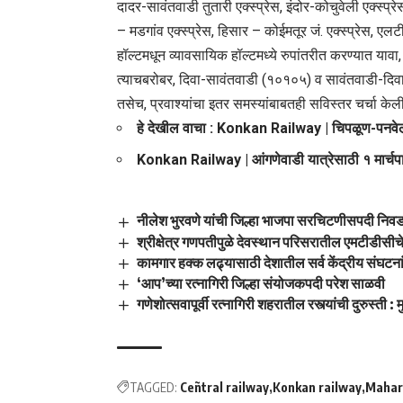
दादर-सावंतवाडी तुतारी एक्स्प्रेस, इंदोर-कोचुवेली एक्स्प्र
– मडगांव एक्स्प्रेस, हिसार – कोईमतूर जं. एक्स्प्रेस, एल
हॉल्टमधून व्यावसायिक हॉल्टमध्ये रुपांतरीत करण्यात याव
त्याचबरोबर, दिवा-सावंतवाडी (१०१०५) व सावंतवाडी-दिवा (
तसेच, प्रवाश्यांचा इतर समस्यांबाबतही सविस्तर चर्चा केली
हे देखील वाचा :
Konkan Railway | चिपळूण-पनवेल, पन
Konkan Railway | आंगणेवाडी यात्रेसाठी १ मार्चपा
नीलेश भुरवणे यांची जिल्हा भाजपा सरचिटणीसपदी निव
श्रीक्षेत्र गणपतीपुळे देवस्थान परिसरातील एमटीडीसीचे 
कामगार हक्क लढ्यासाठी देशातील सर्व केंद्रीय संघटनां
‘आप’च्या रत्नागिरी जिल्हा संयोजकपदी परेश साळवी
गणेशोत्सवापूर्वी रत्नागिरी शहरातील रस्त्यांची दुरुस्ती :
TAGGED:
Ceñtral railway
Konkan railway
Mahar