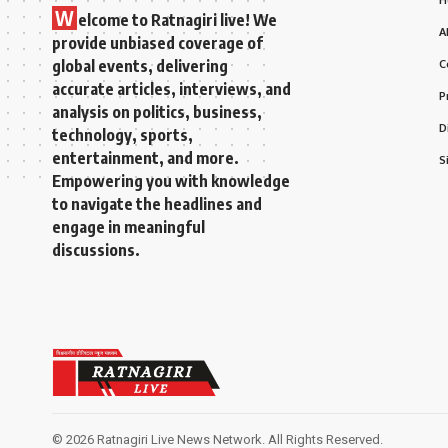
H
W
elcome to Ratnagiri live! We
A
provide unbiased coverage of
global events, delivering
C
accurate articles, interviews, and
P
analysis on politics, business,
D
technology, sports,
entertainment, and more.
S
Empowering you with knowledge
to navigate the headlines and
engage in meaningful
discussions.
© 2026 Ratnagiri Live News Network. All Rights Reserved.