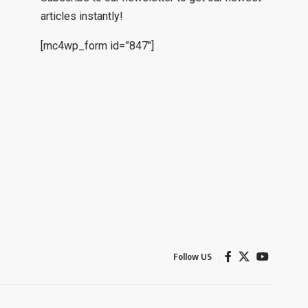
articles instantly!
[mc4wp_form id=”847″]
Follow US