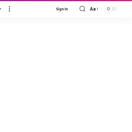
Aa
Sign In
Font
Resizer