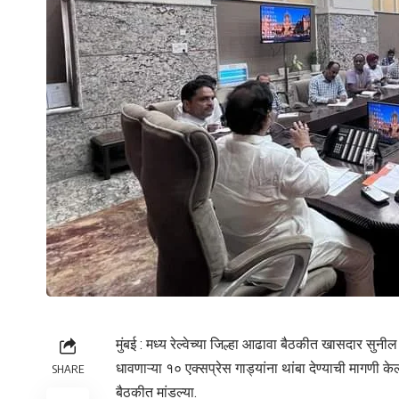
मुंबई : मध्य रेल्वेच्या जिल्हा आढावा बैठकीत खासदार सुनी
धावणाऱ्या १० एक्सप्रेस गाड्यांना थांबा देण्याची मागणी 
SHARE
बैठकीत मांडल्या.