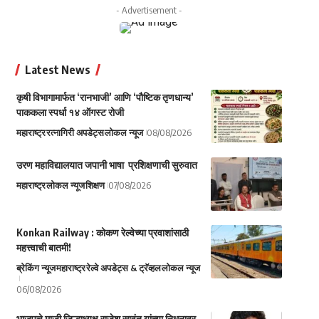
- Advertisement -
Latest News
कृषी विभागामार्फत ‘रानभाजी’ आणि ‘पौष्टिक तृणधान्य’
पाककला स्पर्धा १४ ऑगस्ट रोजी
महाराष्ट्र
रत्नागिरी अपडेट्स
लोकल न्यूज
08/08/2026
उरण महाविद्यालयात जपानी भाषा प्रशिक्षणाची सुरुवात
महाराष्ट्र
लोकल न्यूज
शिक्षण
07/08/2026
Konkan Railway : कोकण रेल्वेच्या प्रवाशांसाठी
महत्त्वाची बातमी!
ब्रेकिंग न्यूज
महाराष्ट्र
रेल्वे अपडेट्स & ट्रॅव्हल
लोकल न्यूज
06/08/2026
भाजपचे माजी जिल्हाध्यक्ष राजेश सावंत यांच्या निधनावर