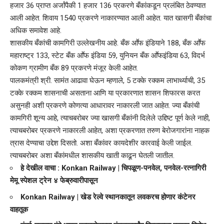
हजार 36 प्राप्त अर्जांपैकी 1 हजार 136 प्रकरणे बँकांकडून प्रलंबित ठेवण्यात
आली आहेत. शिवाय 1540 प्रकरणे नाकारण्यात आली आहेत. यात खासगी बँकांचा
अधिक समावेश आहे.
शासकीय बँकांची कामगिरी उल्लेखनीय आहे. बँक आॕफ इंडियाने 188, बँक आॕफ
महाराष्ट्र 133, स्टेट बँक आॕफ इंडिया 59, युनियन बँक आॕफइंडिया 63, विदर्भ
कोकण ग्रामीण बँक 89 प्रकरणे मंजूर केली आहेत.
पालकमंत्री श्री. सामंत आढावा घेऊन म्हणाले, 5 टक्के रक्कम लाभार्थ्याची, 35
टक्के रक्कम शासनाची असताना आणि या प्रकारणात शासन शिफारस करत
असुनही अशी प्रकरणे कोणत्या आधारावर नाकारली जात आहेत. ज्या बँकांची
कामगिरी शून्य आहे, त्याचबरोबर ज्या खासगी बँकांनी दिलेले उद्दिष्ट पूर्ण केले नाही,
त्याचबरोबर प्रकरणे नाकारली आहेत, अशा प्रकरणात तरुण बेरोजगारांना नाहक
त्रास देण्याचा उद्देश दिसतो. अशा बँकांवर कायदेशीर कारवाई केली जाईल.
त्याचबरोबर अशा बँकांमधील शासकीय खाती काढून घेतली जातील.
हे देखील वाचा :
Konkan Railway | चिपळूण-पनवेल, पनवेल-रत्नागिरी
मेमू स्पेशल ट्रेन ४ फेब्रुवारीपासून
Konkan Railway | खेड रेल्वे स्थानकातून लवकरच होणार कंटेनर
वाहतूक