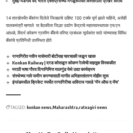
मुंबई-मडगाव वंदे भारत एक्सप्रेसच्या मंगळूरूपर्यंत विस्ताराला प्रखर विरोध
14 तारखेपर्यंत बँकांना दिलेले जिल्ह्याचे उद्दिष्ट 100 टक्के पूर्ण झाले पाहिजे, असेही
पालकमंत्री म्हणाले. या बैठकीला जिल्हा उद्योग केंद्राचे महाव्यवस्थापक एच.एन.
आंधळे, विदर्भ कोकण ग्रामीण बँकेचे वरिष्ठ प्रबंधक सूर्यकांत साठे यांच्यासह विविध
बँकांचे प्रतिनिधी उपस्थित होते.
रत्नागिरीत नवीन मासेमारी बोटीसह चारचाकी जळून खाक
Konkan Railway | दरड कोसळून कोकण रेल्वेची वाहतूक विस्कळीत
मराठी भाषा गौरव दिनानिमित्त मालगुंड येथे उद्या कार्यक्रम
संस्थेच्या नावे जमीन करण्यासाठी मानीव अभिहस्तांतरण मोहीम सुरू
इंग्लंडमधील क्रिकेट स्पर्धेत रत्नागिरीचा अविराज गावडे ‘मॅन ऑफ द मॅच’
TAGGED:
konkan news
Maharashtra
ratnagiri news