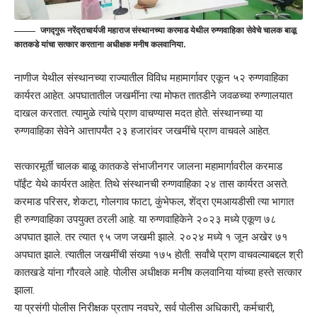
जगद्गुरू नरेंद्राचार्यजी महाराज संस्थानच्या करमाड येथील रुग्णवाहिका सेवेचे चालक बाळू
कातकडे यांचा सत्कार करताना अधीक्षक मनीष कलवानिया.
नाणीज येथील संस्थानच्या राज्यातील विविध महामार्गावर एकून ५२ रुग्णवाहिका
कार्यरत आहेत. अपघातातील जखमींना त्या मोफत तातडीने जवळच्या रुग्णालयात
दाखल करतात. त्यामुळे त्यांचे प्राण वाचण्यास मदत होते. संस्थानच्या या
रुग्णवाहिका सेवेने आत्तापर्यंत २३ हजारांवर जखमींचे प्राण वाचवले आहेत.
सत्कारमूर्ती चालक बाळू कातकडे संभाजीनगर जालना महामार्गावरील करमाड
पॉईंट येथे कार्यरत आहेत. तिथे संस्थानची रुग्णवाहिका २४ तास कार्यरत असते.
करमाड परिसर, शेकटा, गोलगाव फाटा, कुंभेफल, शेंद्रा एमआयडीसी त्या भागात
ही रुग्णवाहिका उपयुक्त ठरली आहे. या रुग्णवाहिकेने २०२३ मध्ये एकूण ७८
अपघात झाले. तर त्यात ९५ जण जखमी झाले. २०२४ मध्ये १ जून अखेर ७१
अपघात झाले. त्यातील जखमींची संख्या १७५ होती. सर्वांचे प्राण वाचवल्याबद्दल श्री
कातखडे यांना गौरवले आहे. पोलीस अधीक्षक मनीष कलवानिया यांच्या हस्ते सत्कार
झाला.
या प्रसंगी पोलीस निरीक्षक प्रताप नवघरे, सर्व पोलीस अधिकारी, कर्मचारी,