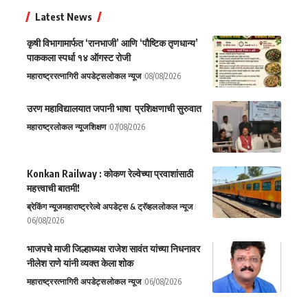
Latest News
कृषी विभागामार्फत ‘रानभाजी’ आणि ‘पौष्टिक तृणधान्य’
पाककला स्पर्धा १४ ऑगस्ट रोजी
महाराष्ट्र
रत्नागिरी अपडेट्स
लोकल न्यूज
08/08/2026
उरण महाविद्यालयात जपानी भाषा प्रशिक्षणाची सुरुवात
महाराष्ट्र
लोकल न्यूज
शिक्षण
07/08/2026
Konkan Railway : कोकण रेल्वेच्या प्रवाशांसाठी
महत्त्वाची बातमी!
ब्रेकिंग न्यूज
महाराष्ट्र
रेल्वे अपडेट्स & ट्रॅव्हल
लोकल न्यूज
06/08/2026
भाजपचे माजी जिल्हाध्यक्ष राजेश सावंत यांच्या निधनावर
नीलेश राणे यांनी व्यक्त केला शोक
महाराष्ट्र
रत्नागिरी अपडेट्स
लोकल न्यूज
06/08/2026