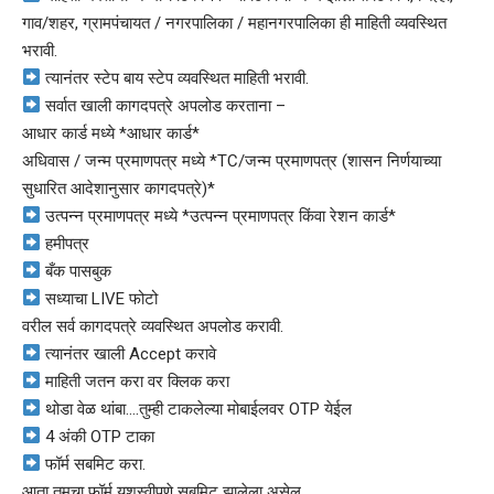
गाव/शहर, ग्रामपंचायत / नगरपालिका / महानगरपालिका ही माहिती व्यवस्थित
भरावी.
त्यानंतर स्टेप बाय स्टेप व्यवस्थित माहिती भरावी.
सर्वात खाली कागदपत्रे अपलोड करताना –
आधार कार्ड मध्ये *आधार कार्ड*
अधिवास / जन्म प्रमाणपत्र मध्ये *TC/जन्म प्रमाणपत्र (शासन निर्णयाच्या
सुधारित आदेशानुसार कागदपत्रे)*
उत्पन्न प्रमाणपत्र मध्ये *उत्पन्न प्रमाणपत्र किंवा रेशन कार्ड*
हमीपत्र
बँक पासबुक
सध्याचा LIVE फोटो
वरील सर्व कागदपत्रे व्यवस्थित अपलोड करावी.
त्यानंतर खाली Accept करावे
माहिती जतन करा वर क्लिक करा
थोडा वेळ थांबा….तुम्ही टाकलेल्या मोबाईलवर OTP येईल
4 अंकी OTP टाका
फॉर्म सबमिट करा.
आता तुमचा फॉर्म यशस्वीपणे सबमिट झालेला असेल.