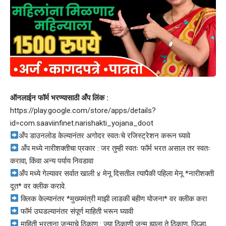
ऑनलाईन फॉर्म भरण्यासाठी अँप लिंक :
https://play.google.com/store/apps/details?
id=com.saaviinfinet.narishakti_yojana_doot
अँप डाउनलोड केल्यानंतर अगोदर स्वतःचे रजिस्ट्रेशन करून घ्यावे
अँप मध्ये नारीशक्तीचा प्रकार : जर तुम्ही स्वतः फॉर्म भरत असाल तर स्वतः
करावा, किंवा अन्य पर्याय निवडावा
अँप मध्ये गेल्यावर सर्वात खाली ४ मेनू दिसतील त्यापैकी पहिला मेनू *नारीशक्ती
दूत* वर क्लीक करावे.
क्लिक केल्यानंतर *मुख्यमंत्री माझी लाडकी बहीण योजना* वर क्लीक करा
फॉर्म उघडल्यानंतर संपूर्ण माहिती भरून घ्यावी
माहिती भरताना जन्माचे ठिकाण : ज्या ठिकाणी जन्म झाला ते ठिकाण, जिल्हा,