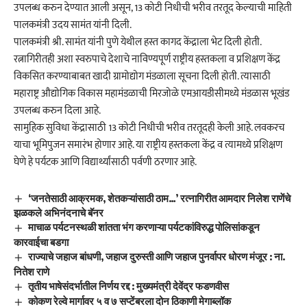
उपलब्ध करुन देण्यात आली असून, 13 कोटी निधीची भरीव तरतूद केल्याची माहिती
पालकमंत्री उदय सामंत यांनी दिली.
पालकमंत्री श्री. सामंत यांनी पुणे येथील हस्त कागद केंद्राला भेट दिली होती.
रत्नागिरीतही अशा स्वरुपाचे देशाचे नाविण्यपूर्ण राष्ट्रीय हस्तकला व प्रशिक्षण केंद्र
विकसित करण्याबाबत खादी ग्रामोद्योग मंडळाला सूचना दिली होती. त्यासाठी
महाराष्ट्र औद्योगिक विकास महामंडळाची मिरजोळे एमआयडीसीमध्ये मंडळास भूखंड
उपलब्ध करुन दिला आहे.
सामुहिक सुविधा केंद्रासाठी 13 कोटी निधीची भरीव तरतूदही केली आहे. लवकरच
याचा भूमिपुजन समारंभ होणार आहे. या राष्ट्रीय हस्तकला केंद्र व त्यामध्ये प्रशिक्षण
घेणे हे पर्यटक आणि विद्यार्थ्यांसाठी पर्वणी ठरणार आहे.
‘जनतेसाठी आक्रमक, शेतकऱ्यांसाठी ठाम…’ रत्नागिरीत आमदार निलेश राणेंचे
झळकले अभिनंदनाचे बॅनर
माचाळ पर्यटनस्थळी शांतता भंग करणाऱ्या पर्यटकांविरुद्ध पोलिसांकडून
कारवाईचा बडगा
राज्याचे जहाज बांधणी, जहाज दुरुस्ती आणि जहाज पुनर्वापर धोरण मंजूर : ना.
नितेश राणे
तृतीय भाषेसंदर्भातील निर्णय रद्द : मुख्यमंत्री देवेंद्र फडणवीस
कोकण रेल्वे मार्गावर ५ व ७ सप्टेंबरला दोन ठिकाणी मेगाब्लॉक