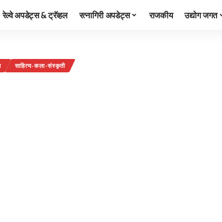
रेल्वे अपडेट्स & ट्रॅव्हल
रत्नागिरी अपडेट्स
राजकीय
उद्योग जगत
ज
साहित्य-कला-संस्कृती