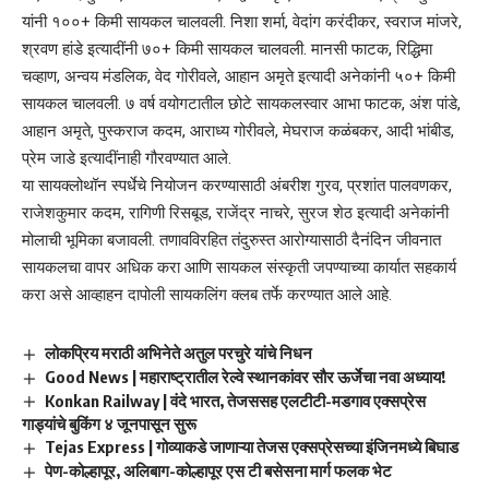
यांनी १००+ किमी सायकल चालवली. निशा शर्मा, वेदांग करंदीकर, स्वराज मांजरे,
श्रवण हांडे इत्यादींनी ७०+ किमी सायकल चालवली. मानसी फाटक, रिद्धिमा
चव्हाण, अन्वय मंडलिक, वेद गोरीवले, आहान अमृते इत्यादी अनेकांनी ५०+ किमी
सायकल चालवली. ७ वर्ष वयोगटातील छोटे सायकलस्वार आभा फाटक, अंश पांडे,
आहान अमृते, पुस्कराज कदम, आराध्य गोरीवले, मेघराज कळंबकर, आदी भांबीड,
प्रेम जाडे इत्यादींनाही गौरवण्यात आले.
या सायक्लोथॉन स्पर्धेचे नियोजन करण्यासाठी अंबरीश गुरव, प्रशांत पालवणकर,
राजेशकुमार कदम, रागिणी रिसबूड, राजेंद्र नाचरे, सुरज शेठ इत्यादी अनेकांनी
मोलाची भूमिका बजावली. तणावविरहित तंदुरुस्त आरोग्यासाठी दैनंदिन जीवनात
सायकलचा वापर अधिक करा आणि सायकल संस्कृती जपण्याच्या कार्यात सहकार्य
करा असे आव्हाहन दापोली सायकलिंग क्लब तर्फे करण्यात आले आहे.
लोकप्रिय मराठी अभिनेते अतुल परचुरे यांचे निधन
Good News | महाराष्ट्रातील रेल्वे स्थानकांवर सौर ऊर्जेचा नवा अध्याय!
Konkan Railway | वंदे भारत, तेजससह एलटीटी-मडगाव एक्सप्रेस
गाड्यांचे बुकिंग ४ जूनपासून सुरू
Tejas Express | गोव्याकडे जाणाऱ्या तेजस एक्सप्रेसच्या इंजिनमध्ये बिघाड
पेण-कोल्हापूर, अलिबाग-कोल्हापूर एस टी बसेसना मार्ग फलक भेट