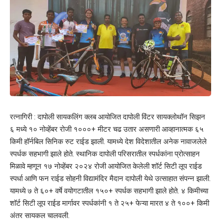
रत्नागिरी : दापोली सायकलिंग क्लब आयोजित दापोली विंटर सायक्लोथॉन सिझन
६ मध्ये १० नोव्हेंबर रोजी १०००+ मीटर चढ उतार असणारी आव्हानात्मक ६५
किमी हॉर्नबिल सिनिक रुट राईड झाली. यामध्ये देश विदेशातील अनेक नावाजलेले
स्पर्धक सहभागी झाले होते. स्थानिक दापोली परिसरातील स्पर्धकांना प्रोत्साहन
मिळावे म्हणून १७ नोव्हेंबर २०२४ रोजी आयोजित केलेली शॉर्ट सिटी लूप राईड
स्पर्धा आणि फन राईड सोहनी विद्यामंदिर मैदान दापोली येथे उत्साहात संपन्न झाली.
यामध्ये ७ ते ६०+ वर्षे वयोगटातील १५०+ स्पर्धक सहभागी झाले होते. ४ किमीच्या
शॉर्ट सिटी लूप राईड मार्गावर स्पर्धकांनी १ ते २५+ फेऱ्या मारत ४ ते १००+ किमी
अंतर सायकल चालवली.