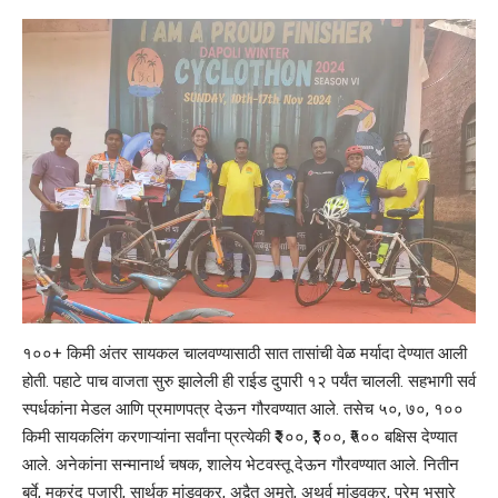
१००+ किमी अंतर सायकल चालवण्यासाठी सात तासांची वेळ मर्यादा देण्यात आली
होती. पहाटे पाच वाजता सुरु झालेली ही राईड दुपारी १२ पर्यंत चालली. सहभागी सर्व
स्पर्धकांना मेडल आणि प्रमाणपत्र देऊन गौरवण्यात आले. तसेच ५०, ७०, १००
किमी सायकलिंग करणाऱ्यांना सर्वांना प्रत्येकी ₹२००, ₹३००, ₹५०० बक्षिस देण्यात
आले. अनेकांना सन्मानार्थ चषक, शालेय भेटवस्तू देऊन गौरवण्यात आले. नितीन
बर्वे, मकरंद पुजारी, सार्थक मांडवकर, अद्वैत अमृते, अथर्व मांडवकर, प्रेम भुसारे