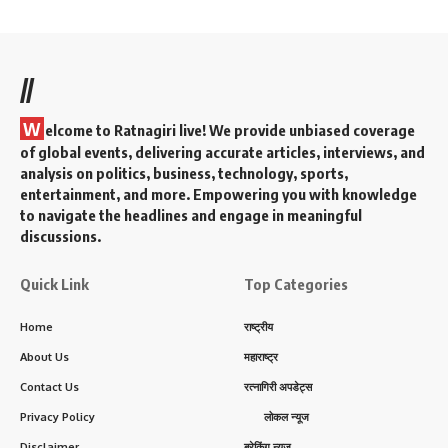
//
W
elcome to Ratnagiri live! We provide unbiased coverage
of global events, delivering accurate articles, interviews, and
analysis on politics, business, technology, sports,
entertainment, and more. Empowering you with knowledge
to navigate the headlines and engage in meaningful
discussions.
Quick Link
Top Categories
Home
राष्ट्रीय
About Us
महाराष्ट्र
Contact Us
रत्नागिरी अपडेट्स
Privacy Policy
लोकल न्यूज
Disclaimer
ब्रेकिंग न्यूज