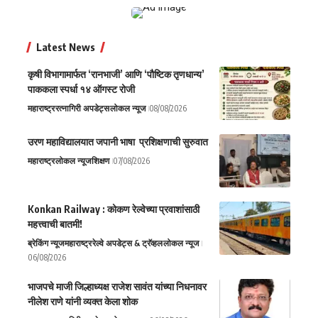
Latest News
कृषी विभागामार्फत ‘रानभाजी’ आणि ‘पौष्टिक तृणधान्य’
पाककला स्पर्धा १४ ऑगस्ट रोजी
महाराष्ट्र
रत्नागिरी अपडेट्स
लोकल न्यूज
08/08/2026
उरण महाविद्यालयात जपानी भाषा प्रशिक्षणाची सुरुवात
महाराष्ट्र
लोकल न्यूज
शिक्षण
07/08/2026
Konkan Railway : कोकण रेल्वेच्या प्रवाशांसाठी
महत्त्वाची बातमी!
ब्रेकिंग न्यूज
महाराष्ट्र
रेल्वे अपडेट्स & ट्रॅव्हल
लोकल न्यूज
06/08/2026
भाजपचे माजी जिल्हाध्यक्ष राजेश सावंत यांच्या निधनावर
नीलेश राणे यांनी व्यक्त केला शोक