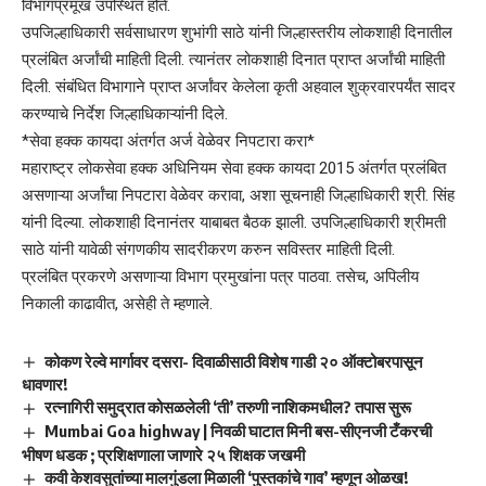
विभागप्रमूख उपस्थित होते.
उपजिल्हाधिकारी सर्वसाधारण शुभांगी साठे यांनी जिल्हास्तरीय लोकशाही दिनातील
प्रलंबित अर्जांची माहिती दिली. त्यानंतर लोकशाही दिनात प्राप्त अर्जांची माहिती
दिली. संबंधित विभागाने प्राप्त अर्जांवर केलेला कृती अहवाल शुक्रवारपर्यंत सादर
करण्याचे निर्देश जिल्हाधिकाऱ्यांनी दिले.
*सेवा हक्क कायदा अंतर्गत अर्ज वेळेवर निपटारा करा*
महाराष्ट्र लोकसेवा हक्क अधिनियम सेवा हक्क कायदा 2015 अंतर्गत प्रलं‍बित
असणाऱ्या अर्जांचा निपटारा वेळेवर करावा, अशा सूचनाही जिल्हाधिकारी श्री. सिंह
यांनी दिल्या. लोकशाही दिनानंतर याबाबत बैठक झाली. उपजिल्हाधिकारी श्रीमती
साठे यांनी यावेळी संगणकीय सादरीकरण करुन सविस्तर माहिती दिली.
प्रलंबित प्रकरणे असणाऱ्या विभाग प्रमुखांना पत्र पाठवा. तसेच, अपिलीय
निकाली काढावीत, असेही ते म्हणाले.
कोकण रेल्वे मार्गावर दसरा- दिवाळीसाठी विशेष गाडी २० ऑक्टोबरपासून
धावणार!
रत्नागिरी समुद्रात कोसळलेली ‘ती’ तरुणी नाशिकमधील? तपास सुरू
Mumbai Goa highway | निवळी घाटात मिनी बस-सीएनजी टँकरची
भीषण धडक ; प्रशिक्षणाला जाणारे २५ शिक्षक जखमी
कवी केशवसुतांच्या मालगुंडला मिळाली ‘पुस्तकांचे गाव’ म्हणून ओळख!