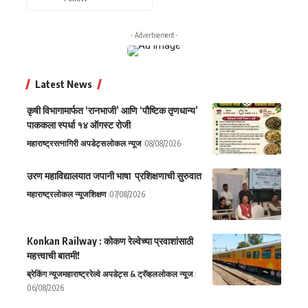
- Advertisement -
Latest News
कृषी विभागामार्फत ‘रानभाजी’ आणि ‘पौष्टिक तृणधान्य’
पाककला स्पर्धा १४ ऑगस्ट रोजी
महाराष्ट्र
रत्नागिरी अपडेट्स
लोकल न्यूज
08/08/2026
उरण महाविद्यालयात जपानी भाषा प्रशिक्षणाची सुरुवात
महाराष्ट्र
लोकल न्यूज
शिक्षण
07/08/2026
Konkan Railway : कोकण रेल्वेच्या प्रवाशांसाठी
महत्त्वाची बातमी!
ब्रेकिंग न्यूज
महाराष्ट्र
रेल्वे अपडेट्स & ट्रॅव्हल
लोकल न्यूज
06/08/2026