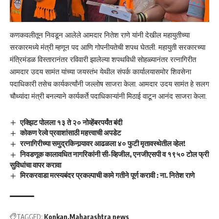
कणकवलीतून निवडून आलेले आमदार नितेश राणे यांनी देखील महायुतीच्या
सरकारमध्ये मंत्री म्हणून पद आणि गोपनीयतेची शपथ घेतली. महायुती सरकारच्या
मंत्रिमंडळ विस्तारानंतर रविवारी झालेल्या शपथविधी सोहळ्यानंतर रत्नागिरीत
आमदार उदय सामंत यांच्या जयस्तंभ येथील संपर्क कार्यालयासमोर शिवसेना
पदाधिकारी तसेच कार्यकर्त्यांनी जल्लोष साजरा केला. आमदार उदय सामंत हे सलग
चौथ्यांदा मंत्री बनल्याने कार्यकर्ते पदाधिकाऱ्यांनी मिठाई वाटून आनंद साजरा केला.
एक्झिट पोलला १३ ते २० नोव्हेंबरपर्यंत बंदी
कोकण रेल्वे प्रवाशांसाठी महत्त्वाची अपडेट
रत्नागिरीच्या समुद्रकिनार्‍यावर आढळला ४० फुटी मृतावस्थेतील व्हेल!
निवडणूक कालावधित नागरिकांनी सी-व्हिजील, एनजीएसपी व १९५० टोल फ्री
सुविधांचा वापर करावा
मिरकरवाडा मत्स्यबंदर प्रकल्पाची कामे गतीने पूर्ण करावी : ना. नितेश राणे
TAGGED:
Konkan
Maharashtra news