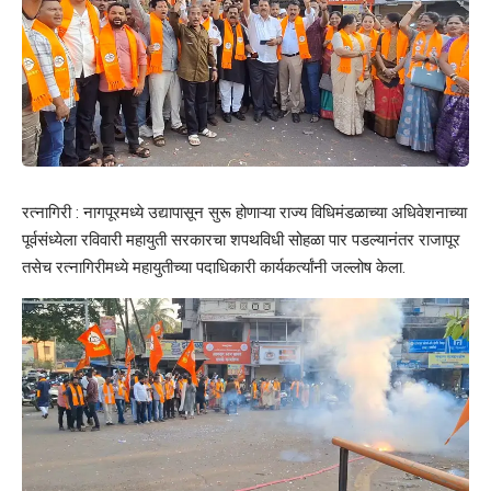
रत्नागिरी : नागपूरमध्ये उद्यापासून सुरू होणाऱ्या राज्य विधिमंडळाच्या अधिवेशनाच्या
पूर्वसंध्येला रविवारी महायुती सरकारचा शपथविधी सोहळा पार पडल्यानंतर राजापूर
तसेच रत्नागिरीमध्ये महायुतीच्या पदाधिकारी कार्यकर्त्यांनी जल्लोष केला.