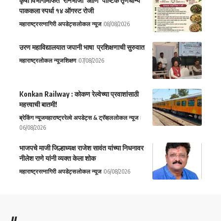
कृषी विभागामार्फत ‘रानभाजी’ आणि ‘पौष्टिक तृणधान्य’
पाककला स्पर्धा १४ ऑगस्ट रोजी
महाराष्ट्र
रत्नागिरी अपडेट्स
लोकल न्यूज
08/08/2026
उरण महाविद्यालयात जपानी भाषा प्रशिक्षणाची सुरुवात
महाराष्ट्र
लोकल न्यूज
शिक्षण
07/08/2026
Konkan Railway : कोकण रेल्वेच्या प्रवाशांसाठी
महत्त्वाची बातमी!
ब्रेकिंग न्यूज
महाराष्ट्र
रेल्वे अपडेट्स & ट्रॅव्हल
लोकल न्यूज
06/08/2026
भाजपचे माजी जिल्हाध्यक्ष राजेश सावंत यांच्या निधनावर
नीलेश राणे यांनी व्यक्त केला शोक
महाराष्ट्र
रत्नागिरी अपडेट्स
लोकल न्यूज
06/08/2026