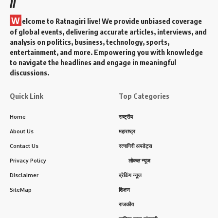
//
W
elcome to Ratnagiri live! We provide unbiased coverage
of global events, delivering accurate articles, interviews, and
analysis on politics, business, technology, sports,
entertainment, and more. Empowering you with knowledge
to navigate the headlines and engage in meaningful
discussions.
Quick Link
Top Categories
Home
राष्ट्रीय
About Us
महाराष्ट्र
Contact Us
रत्नागिरी अपडेट्स
Privacy Policy
लोकल न्यूज
Disclaimer
ब्रेकिंग न्यूज
SiteMap
शिक्षण
राजकीय