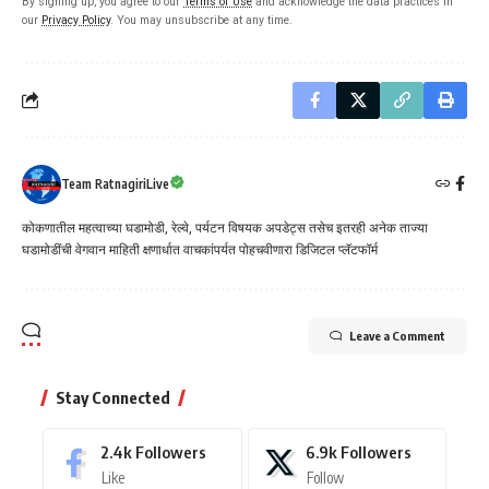
By signing up, you agree to our
Terms of Use
and acknowledge the data practices in
our
Privacy Policy
. You may unsubscribe at any time.
Team RatnagiriLive
कोकणातील महत्वाच्या घडामोडी, रेल्वे, पर्यटन विषयक अपडेट्स तसेच इतरही अनेक ताज्या
घडामोडींची वेगवान माहिती क्षणार्धात वाचकांपर्यत पोहचवीणारा डिजिटल प्लॅटफॉर्म
Leave a Comment
Stay Connected
2.4k
Followers
6.9k
Followers
Like
Follow