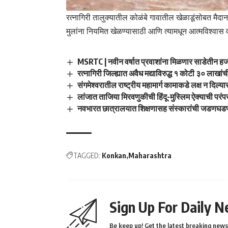
रत्नागिरी तालुक्यातील कोळंबे गावातील खेळाडूंसोबत मैदान
मुलांना नियमित खेळण्यासाठी आणि त्यामधून आत्मविश्वास 
MSRTC | नवीन वर्षात प्रवाशांना मिळणार साडेतीन ह
रत्नागिरी जिल्ह्यात अवैध मद्याविरुद्ध १ कोटी ३० लाखां
संगमेश्वरातील राष्ट्रीय महामार्ग कामाकडे लक्ष न दिल
लांजात ताजिया मिरवणुकीची हिंदू-मुस्लिम ऐक्याची परं
नवभारत छात्रालयात शिक्षणासह संस्कारांची जडणघडण : 
TAGGED:
Konkan
Maharashtra
Sign Up For Daily N
Be keep up! Get the latest breaking news 