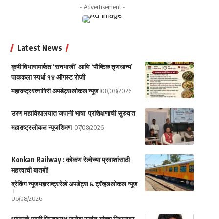
- Advertisement -
Latest News
कृषी विभागामार्फत ‘रानभाजी’ आणि ‘पौष्टिक तृणधान्य’
पाककला स्पर्धा १४ ऑगस्ट रोजी
महाराष्ट्र
रत्नागिरी अपडेट्स
लोकल न्यूज
08/08/2026
उरण महाविद्यालयात जपानी भाषा प्रशिक्षणाची सुरुवात
महाराष्ट्र
लोकल न्यूज
शिक्षण
07/08/2026
Konkan Railway : कोकण रेल्वेच्या प्रवाशांसाठी
महत्त्वाची बातमी!
ब्रेकिंग न्यूज
महाराष्ट्र
रेल्वे अपडेट्स & ट्रॅव्हल
लोकल न्यूज
06/08/2026
भाजपचे माजी जिल्हाध्यक्ष राजेश सावंत यांच्या निधनावर